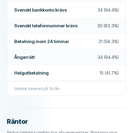
Låneförlängningar
Nej
Svenskt bankkonto krävs
34 (94.4%)
Förtidsbetalning
Ja
Betalning inom 24 timmar
Nej
Svenskt telefonnummer krävs
30 (83.3%)
Låneförmedlare
Nej
Betalning inom 24 timmar
21 (58.3%)
Räntefritt lån
Nej
Ångerrätt
34 (94.4%)
YTTERLIGARE FÄLT
Betalningstider
24/7
Helgutbetalning
15 (41.7%)
Hög godkännandefrekvens
Nej
Statistik baserad på
36
lån
Rekommenderat företag
Ja
Mer om detta företag
Räntor
Se hur räntorna jämförs hos alla leverantörer. Staplarna visar