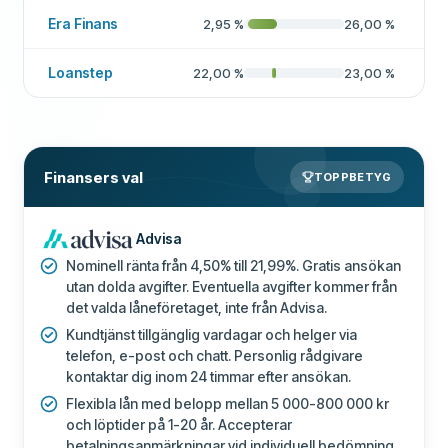
Era Finans
2,95
%
26,00
%
Loanstep
22,00
%
23,00
%
Finansers val
TOPPBETYG
Advisa
Nominell ränta från 4,50% till 21,99%. Gratis ansökan
utan dolda avgifter. Eventuella avgifter kommer från
det valda låneföretaget, inte från Advisa.
Kundtjänst tillgänglig vardagar och helger via
telefon, e-post och chatt. Personlig rådgivare
kontaktar dig inom 24 timmar efter ansökan.
Flexibla lån med belopp mellan 5 000-800 000 kr
och löptider på 1-20 år. Accepterar
betalningsanmärkningar vid individuell bedömning.