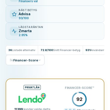
Finansers val
BÄST BETYG
Advisa
93/100
LÄGSTA RÄNTAN
Zmarta
2.95%
36
Listade alternativ
72.8/100
Snitt Financer-betyg
931
Användarrece
Financer-Score
PRIVATLÅN
FINANCER-SCORE
™
92
11 399
kunder valde detta