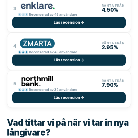
RÄNTA FRÅN
3
4.50%
Recenserad av 45 användare
Läs recension
RÄNTA FRÅN
4
2.95%
Recenserad av 45 användare
Läs recension
RÄNTA FRÅN
5
7.90%
Recenserad av 32 användare
Läs recension
Vad tittar vi på när vi tar in nya
långivare?