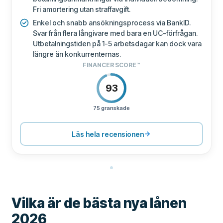
Fri amortering utan straffavgift.
Enkel och snabb ansökningsprocess via BankID.
Svar från flera långivare med bara en UC-förfrågan.
Utbetalningstiden på 1-5 arbetsdagar kan dock vara
längre än konkurrenternas.
FINANCER SCORE™
93
75 granskade
PRISSÄTTNING
100
SUPPORT
80
Läs hela recensionen
VILLKOR
80
UPPLEVELSE
91
Vilka är de bästa nya lånen
2026