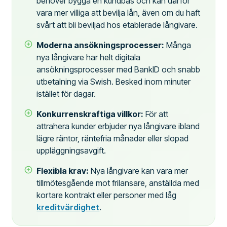
behöver bygga en kundbas och kan därför
vara mer villiga att bevilja lån, även om du haft
svårt att bli beviljad hos etablerade långivare.
Moderna ansökningsprocesser:
Många
nya långivare har helt digitala
ansökningsprocesser med BankID och snabb
utbetalning via Swish. Besked inom minuter
istället för dagar.
Konkurrenskraftiga villkor:
För att
attrahera kunder erbjuder nya långivare ibland
lägre räntor, räntefria månader eller slopad
uppläggningsavgift.
Flexibla krav:
Nya långivare kan vara mer
tillmötesgående mot frilansare, anställda med
kortare kontrakt eller personer med låg
kreditvärdighet
.