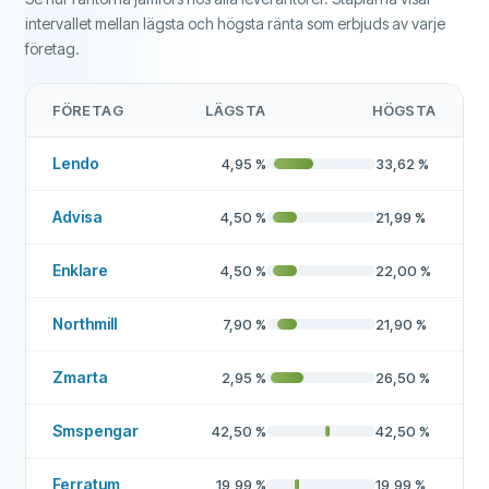
intervallet mellan lägsta och högsta ränta som erbjuds av varje
företag.
FÖRETAG
LÄGSTA
HÖGSTA
Lendo
4,95
%
33,62
%
Advisa
4,50
%
21,99
%
Enklare
4,50
%
22,00
%
Northmill
7,90
%
21,90
%
Zmarta
2,95
%
26,50
%
Smspengar
42,50
%
42,50
%
Ferratum
19,99
%
19,99
%