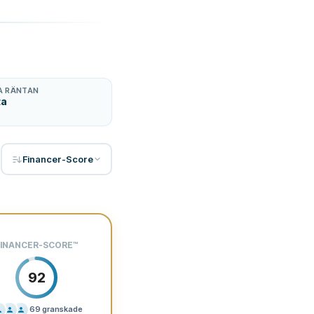
A RÄNTAN
ta
Financer-Score
INANCER-SCORE
™
92
69
granskade