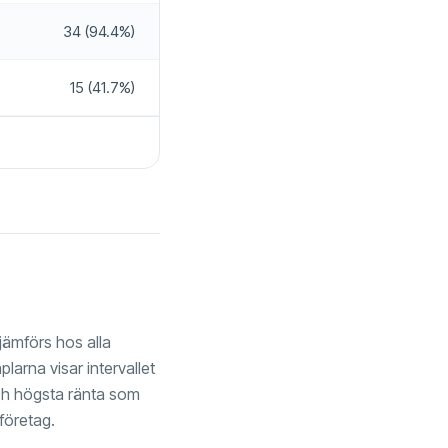
34 (94.4%)
15 (41.7%)
jämförs hos alla
plarna visar intervallet
ch högsta ränta som
 företag.