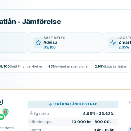
vatlån - Jämförelse
BÄST BETYG
LÄGST
Advisa
Zmar
93/100
2.95%
.8/100
Snitt Financer-betyg
931
Användarrecensioner
2.95%
Lägsta räntan
N
F
BERÄKNA LÅNEKOSTNAD
Årlig ränta
4.95% - 33.62%
Lånebelopp
10 000 kr - 800 000 kr
de detta
Löptid
1 år - 15 år