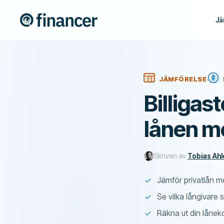
Jä
JÄMFÖRELSE
Billigas
lånen me
Skriven av
Tobias Ahl
Jämför privatlån me
Se vilka långivare s
Räkna ut din lånek