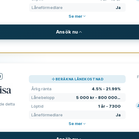
PRI
Låneförmedlare
Ja
Se mer
SUP
VIL
Ansök nu
ERF
R
KRAV
10 000 kr - 800 000 kr
Minimiålder
1 år - 15 år
Minimiinkomst
N
4.95% - 33.62%
BERÄKNA LÅNEKOSTNAD
Svenskt bankkonto krävs
Årlig ränta
4.5% - 21.99%
t
0
Svenskt telefonnummer krävs
Lånebelopp
5 000 kr - 800 000 kr
0
de detta
Löptid
1 år - 7300
Medborgarskap krävs
PRI
Låneförmedlare
Ja
Elektronisk identifiering
Se mer
SU
YTTERLIGARE FÄLT
VIL