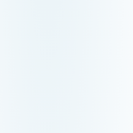
Betalning inom 24 
Låneförmedlare
Räntefritt lån