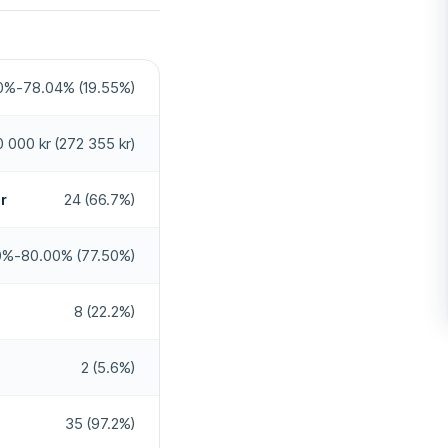
Nej
Nej
0%-78.04% (19.55%)
Ja
 000 kr (272 355 kr)
24/7
r
24 (66.7%)
Nej
0%-80.00% (77.50%)
Ja
8 (22.2%)
2 (5.6%)
35 (97.2%)