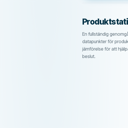
Låneförlängningar
Månadsavgifter
Förtidsbetalning
Produktstati
Betalning inom 24 
En fullständig genomgå
datapunkter för produ
Låneförmedlare
FUNKTIONER
jämförelse för att hjälp
Räntefritt lån
beslut.
Medunderskrivare 
Ångerrätt
Accepterar betaln
Utbetalning på hel
Låneförlängningar
Förtidsbetalning