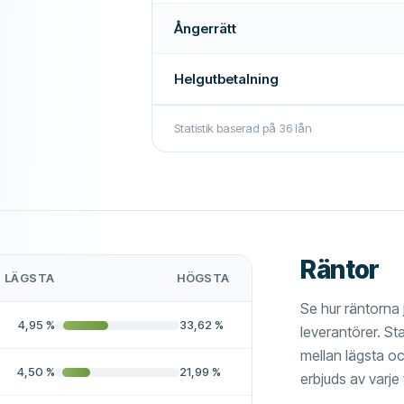
Ångerrätt
Helgutbetalning
Statistik baserad på
36
lån
Räntor
LÄGSTA
HÖGSTA
Se hur räntorna 
4,95
%
33,62
%
leverantörer. Sta
mellan lägsta o
4,50
%
21,99
%
erbjuds av varje