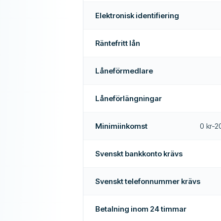
timmar
Nej
Elektronisk identifiering
Nej
Räntefritt lån
Nej
Låneförmedlare
Mer om detta företag
Låneförlängningar
Minimiinkomst
0 kr-2
Svenskt bankkonto krävs
Svenskt telefonnummer krävs
Betalning inom 24 timmar