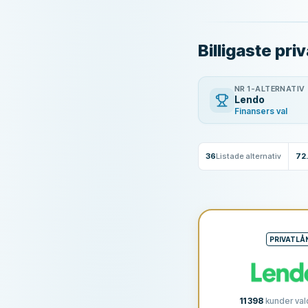
Billigaste pri
NR 1-ALTERNATIV
Lendo
Finansers val
36
Listade alternativ
72
PRIVATLÅ
11 398
kunder val