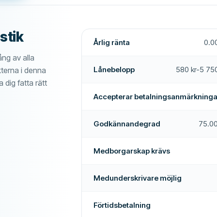
Ja
29 kr
Svenskt telefonnummer krävs
Ja
stik
Medborgarskap krävs
Årlig ränta
0.0
timmar
Ja
ng av alla
Elektronisk identifiering
Lånebelopp
580 kr-5 750
kterna i denna
Ja
YTTERLIGARE FÄLT
a dig fatta rätt
Betalningstider
Nej
möjlig
Nej
Accepterar betalningsanmärkninga
Hög godkännandefrekvens
Ja
Godkännandegrad
75.0
Mer om detta företag
Rekommenderat företag
ingsanmärkningar
Ja
Medborgarskap krävs
gen
Nej
Medunderskrivare möjlig
Nej
Ja
Förtidsbetalning