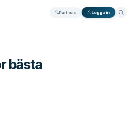
Partners
Logga in
ör bästa