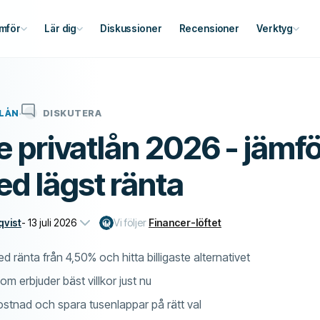
mför
Lär dig
Diskussioner
Recensioner
Verktyg
LÅN
DISKUTERA
te privatlån 2026 - jämf
d lägst ränta
qvist
-
13 juli 2026
Vi följer
Financer-löftet
d ränta från 4,50% och hitta billigaste alternativet
om erbjuder bäst villkor just nu
ostnad och spara tusenlappar på rätt val