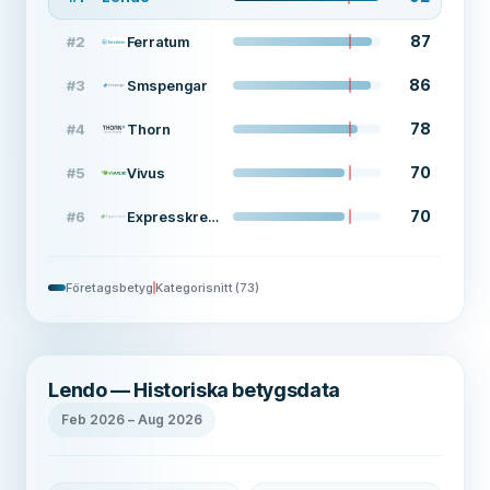
87
#
2
Ferratum
86
#
3
Smspengar
78
#
4
Thorn
70
#
5
Vivus
70
#
6
Expresskredit
Företagsbetyg
Kategorisnitt
(
73
)
Lendo — Historiska betygsdata
Feb 2026
–
Aug 2026