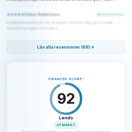
företag!!
Oskar Andersson
Mycket nöjd kund
snabb behandling av min ansökan hos lendo låg ränta snabb
utbetalning toppen mvh raimo
Läs alla recensioner (69)
FINANCER-SCORE
™
92
Lendo
UTMÄRKT
Baserat på prissättning, support, villkor, popularitet och