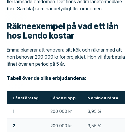
fler lämnade omdömen. Det finns andra låneförmedlare
(tex. Sambla) som har betydligt fler omdömen.
Räkneexempel på vad ett lån
hos Lendo kostar
Emma planerar att renovera sitt kök och räknar med att
hon behöver 200 000 kr för projektet. Hon vill återbetala
lånet över en period på 5 år.
Tabell över de olika erbjudandena:
Låneföretag
Lånebelopp
Nominell ränta
1
200 000 kr
3,95 %
0
2
200 000 kr
3,55 %
1