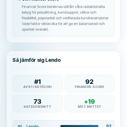
Financer Score beräknas utifrån våra redaktionella
betyg för prissättning, kundsupport, villkor och
flexibilitet, popularitet och verifierade kundrecensioner.
Varje faktor viktas lika för att ge en balanserad och
opartisk översikt.
Så jämför sig Lendo
#
1
92
AV 61 I KATEGORI
FINANCER-SCORE
73
+
19
KATEGORISNITT
MOT SNITTET
92
#
1
Lendo