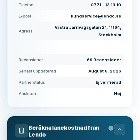
Telefon
0771 - 13 13 10
E-post
kundservice@lendo.se
Västra Järnvägsgatan 21, 11164,
Adress
Stockholm
Recensioner
69 Recensioner
Senast uppdaterad
August 6, 2026
Partnerstatus
Ej verifierad
Ansluten
Nej
Beräkna lånekostnad från
Lendo