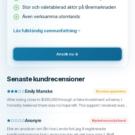
Stor och väletablerad aktör på lånemarknaden
Även verksamma utomlands
Läs fullständig sammanfattning
Ansök nu
Senaste kundrecensioner
Emily Manske
Blandad upplevelse
After losing close to $360,000 through a fake investment scheme, I
honestly believed there was no hope left. The support I received was
professional and realistic from the beginning. They helped me
understand the process, organize my records, and pursue every
Anonym
Mycket missnöjd kund
available option. Recovering even a portion of the funds meant a
great deal to my family. FUNDSRETRIEVER1@gmail.com, WhatsApp
Efer en ansökan om lån hos Lendo fick jag 8 registrerade
{+1} 603 512 1448, or Telegram: Fundsretriever
kreditupplysningar fast Lendo hävdar att det bara görs 1. Bluff