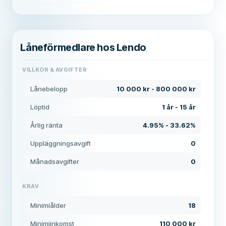
Låneförmedlare hos Lendo
VILLKOR & AVGIFTER
Lånebelopp
10 000 kr - 800 000 kr
Löptid
1 år - 15 år
Årlig ränta
4.95% - 33.62%
Uppläggningsavgift
0
Månadsavgifter
0
KRAV
Minimiålder
18
Minimiinkomst
110 000 kr