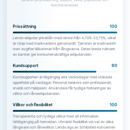
kundrecensioner.
Prissättning
100
Lendo erbjuder privatlån med räntor från 4,70%-33,75%, vilket
är i linje med marknadens genomsnitt. Tjänsten är kostnadsfri
men avgifter tillkommer från långivarna. Deras breda nätverk
av banker ger konkurrenskraftiga erbjudanden.
Kundsupport
80
Kundsupporten är tillgänglig alla veckodagar med utökade
öppettider på vardagar. Personal beskrivs som professionell,
snabb och hjälpsam. Användare får tydliga förklaringar av
villkor och låneerbjudanden.
Villkor och flexibilitet
100
Transparenta och tydliga villkor med all information
lättillgänglig på hemsidan. Utmärkt flexibilitet vid val av olika
långivare och lånevillkor. Lendo ägs av Schibsted-koncernen