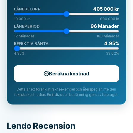
405 000 kr
LÅNEBELOPP
10 000 kr
800 000 kr
96
Månader
LÅNEPERIOD
12
Månader
180
Månader
4.95
%
EFFEKTIV RÄNTA
4.95
%
33.62
%
Beräkna kostnad
Detta är ett förenklat räkneexempel och återspeglar inte den
faktiska kostnaden. En individuell bedömning görs av företaget.
Lendo Recension