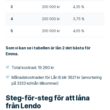
3
200 000 kr
4,35 %
0
4
200 000 kr
3,75 %
1
5
200 000 kr
4,05 %
0
Som vi kan se i tabellen är lån 2 det bästa för
Emma.
Total kostnad: 19 260 kr
Månadskostnaden för Lån B blir 3621 kr (amortering
på 3333 kr/mån tillkommer)
Steg-för-steg för att låna
från Lendo