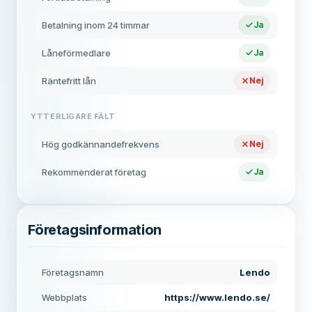
Betalning inom 24 timmar
Ja
Låneförmedlare
Ja
Räntefritt lån
Nej
YTTERLIGARE FÄLT
Hög godkännandefrekvens
Nej
Rekommenderat företag
Ja
Företagsinformation
Företagsnamn
Lendo
Webbplats
https://www.lendo.se/