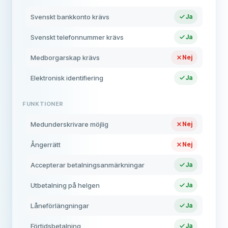
Svenskt bankkonto krävs
Ja
Svenskt telefonnummer krävs
Ja
Medborgarskap krävs
Nej
Elektronisk identifiering
Ja
FUNKTIONER
Medunderskrivare möjlig
Nej
Ångerrätt
Nej
Accepterar betalningsanmärkningar
Ja
Utbetalning på helgen
Ja
Låneförlängningar
Ja
Förtidsbetalning
Ja