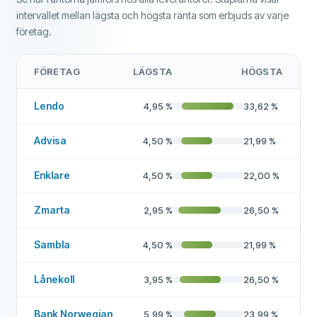
intervallet mellan lägsta och högsta ränta som erbjuds av varje
företag.
FÖRETAG
LÄGSTA
HÖGSTA
Lendo
4,95
%
33,62
%
Advisa
4,50
%
21,99
%
Enklare
4,50
%
22,00
%
Zmarta
2,95
%
26,50
%
Sambla
4,50
%
21,99
%
Lånekoll
3,95
%
26,50
%
Bank Norwegian
5,99
%
23,99
%