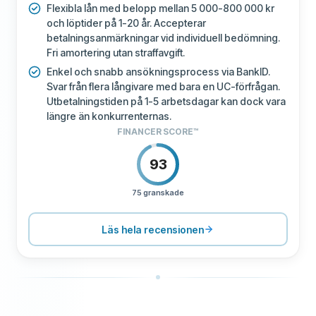
Flexibla lån med belopp mellan 5 000-800 000 kr
och löptider på 1-20 år. Accepterar
betalningsanmärkningar vid individuell bedömning.
Fri amortering utan straffavgift.
Enkel och snabb ansökningsprocess via BankID.
Svar från flera långivare med bara en UC-förfrågan.
Utbetalningstiden på 1-5 arbetsdagar kan dock vara
längre än konkurrenternas.
FINANCER SCORE™
93
75 granskade
PRISSÄTTNING
100
SUPPORT
80
Läs hela recensionen
VILLKOR
80
UPPLEVELSE
91