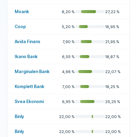
Moank
8,20
%
27,22
%
Coop
5,20
%
16,95
%
Avida Finans
7,90
%
21,95
%
Ikano Bank
6,55
%
18,87
%
Marginalen Bank
4,66
%
22,07
%
Komplett Bank
7,00
%
18,25
%
Svea Ekonomi
6,95
%
25,25
%
Binly
22,00
%
22,00
%
Binly
22,00
%
22,00
%