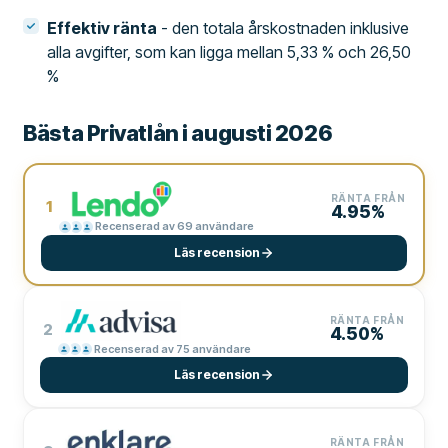
Effektiv ränta
- den totala årskostnaden inklusive
alla avgifter, som kan ligga mellan 5,33 % och 26,50
%
Bästa Privatlån i augusti 2026
RÄNTA FRÅN
1
4.95%
Recenserad av 69 användare
Läs recension
RÄNTA FRÅN
2
4.50%
Recenserad av 75 användare
Läs recension
RÄNTA FRÅN