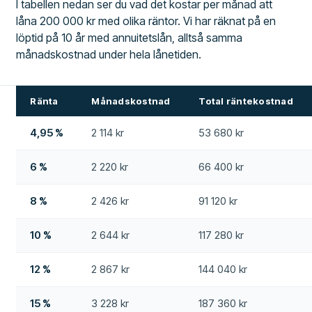
I tabellen nedan ser du vad det kostar per månad att
låna 200 000 kr med olika räntor. Vi har räknat på en
löptid på 10 år med annuitetslån, alltså samma
månadskostnad under hela lånetiden.
Ränta
Månadskostnad
Total räntekostnad
4,95 %
2 114 kr
53 680 kr
6 %
2 220 kr
66 400 kr
8 %
2 426 kr
91 120 kr
10 %
2 644 kr
117 280 kr
12 %
2 867 kr
144 040 kr
15 %
3 228 kr
187 360 kr