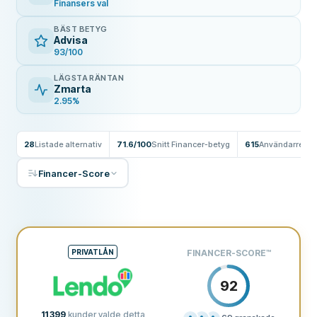
Finansers val
BÄST BETYG
Advisa
93/100
LÄGSTA RÄNTAN
Zmarta
2.95%
28
Listade alternativ
71.6/100
Snitt Financer-betyg
615
Användarrecen
Financer-Score
PRIVATLÅN
FINANCER-SCORE
™
92
11 399
kunder valde detta