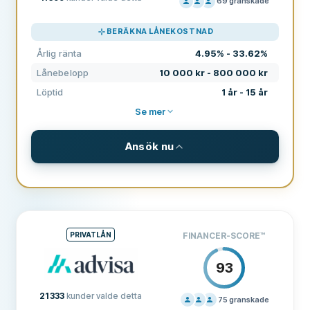
69
granskade
PRISSÄTTNING
100
BERÄKNA LÅNEKOSTNAD
SUPPORT
80
Årlig ränta
4.95% - 33.62%
VILLKOR
100
Lånebelopp
10 000 kr - 800 000 kr
ERFARENHET
83
Löptid
1 år - 15 år
Se mer
Ansök nu
VILLKOR & AVGIFTER
Lånebelopp
10 000 kr - 800 000 kr
Löptid
1 år - 15 år
PRIVATLÅN
FINANCER-SCORE
™
Årlig ränta
4.95% - 33.62%
93
Uppläggningsavgift
0
21 333
kunder valde detta
Månadsavgifter
0
75
granskade