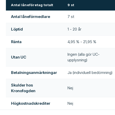
Antal låneföretag totalt
9 st
Antal låneförmedlare
7 st
Löptid
1 - 20 år
Ränta
4,95 % - 21,95 %
Ingen (alla gör UC-
Utan UC
upplysning)
Betalningsanmärkningar
Ja (individuell bedömning)
Skulder hos
Nej
Kronofogden
Högkostnadskrediter
Nej