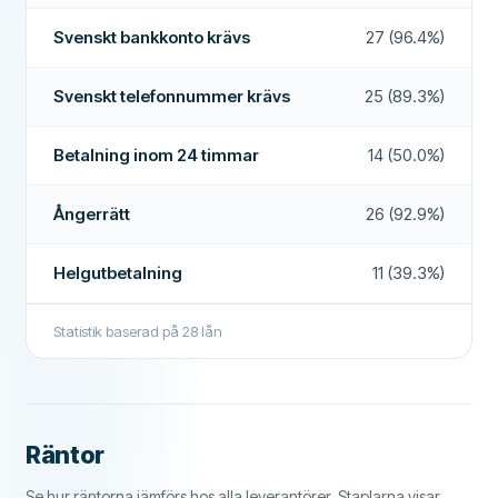
Utbetalning på helgen
Svenskt bankkonto krävs
27 (96.4%)
Låneförlängningar
Ja
Förtidsbetalning
Ja
Svenskt telefonnummer krävs
25 (89.3%)
Betalning inom 24 timmar
Nej
Betalning inom 24 timmar
14 (50.0%)
Låneförmedlare
Ja
Ångerrätt
26 (92.9%)
Räntefritt lån
Nej
YTTERLIGARE FÄLT
Helgutbetalning
11 (39.3%)
Betalningstider
08:00–17:00
Statistik baserad på
28
lån
Hög godkännandefrekvens
Nej
Rekommenderat företag
Ja
Räntor
Mer om detta företag
Se hur räntorna jämförs hos alla leverantörer. Staplarna visar