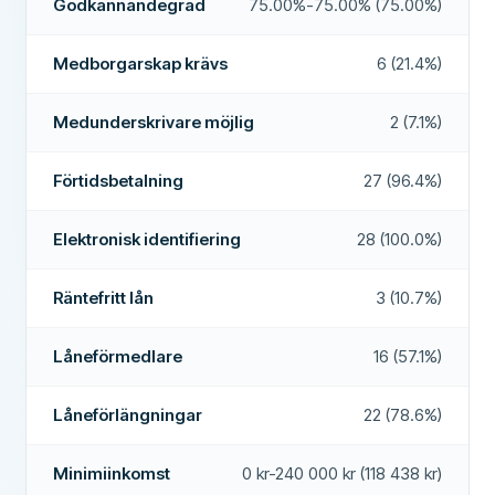
Godkännandegrad
75.00%-75.00% (75.00%)
Förtidsbetalning
Ja
KRAV
Medborgarskap krävs
6 (21.4%)
Minimiålder
18
Betalning inom 24 timmar
Ja
Minimiinkomst
100 000 kr
Låneförmedlare
Ja
Medunderskrivare möjlig
2 (7.1%)
Svenskt bankkonto krävs
Ja
Räntefritt lån
Nej
Förtidsbetalning
27 (96.4%)
Svenskt telefonnummer krävs
Ja
YTTERLIGARE FÄLT
Betalningstider
24/7
Elektronisk identifiering
28 (100.0%)
Medborgarskap krävs
Nej
Hög godkännandefrekvens
Nej
Elektronisk identifiering
Ja
Räntefritt lån
3 (10.7%)
Rekommenderat företag
Ja
FUNKTIONER
Låneförmedlare
16 (57.1%)
Medunderskrivare möjlig
Nej
Mer om detta företag
Ångerrätt
Ja
Låneförlängningar
22 (78.6%)
Accepterar betalningsanmärkningar
Ja
Minimiinkomst
0 kr-240 000 kr (118 438 kr)
Ja