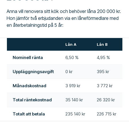
Anna vill renovera sitt kök och behöver låna 200 000 kr.
Hon jämför två erbjudanden via en låneförmedlare med
en återbetalningstid på 5 år:
Lån A
Lån B
Nominell ränta
6,50 %
4,95 %
Uppläggningsavgift
0 kr
395 kr
Månadskostnad
3 919 kr
3 772 kr
Total räntekostnad
35 140 kr
26 320 kr
Totalt att betala
235 140 kr
226 715 kr