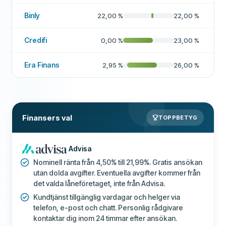
Binly
22,00
%
22,00
%
Credifi
0,00
%
23,00
%
Era Finans
2,95
%
26,00
%
Finansers val
TOPPBETYG
Advisa
Nominell ränta från 4,50% till 21,99%. Gratis ansökan
utan dolda avgifter. Eventuella avgifter kommer från
det valda låneföretaget, inte från Advisa.
Kundtjänst tillgänglig vardagar och helger via
telefon, e-post och chatt. Personlig rådgivare
kontaktar dig inom 24 timmar efter ansökan.