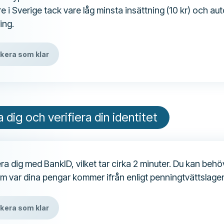
e i Sverige tack vare låg minsta insättning (10 kr) och au
ing.
kera som klar
 dig och verifiera din identitet
ra dig med BankID, vilket tar cirka 2 minuter. Du kan beh
om var dina pengar kommer ifrån enligt penningtvättslage
kera som klar