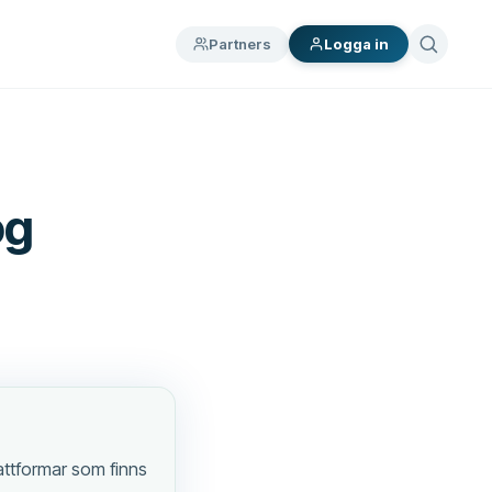
Partners
Logga in
ög
lattformar som finns