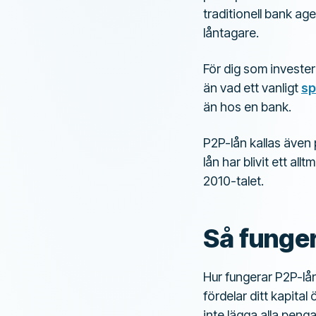
traditionell bank a
låntagare.
För dig som invester
än vad ett vanligt
sp
än hos en bank.
P2P-lån kallas även p
lån har blivit ett al
2010-talet.
Så funger
Hur fungerar P2P-lån
fördelar ditt kapital
inte lägga alla pengar