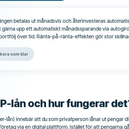
ingen betalas ut månadsvis och återinvesteras automatis
tt gärna upp ett automatiskt månadssparande via autogiro
portfölj över tid. Ränta-på-ränta-effekten gör stor skillna
kera som klar
P-lån och hur fungerar det
r-lån) innebär att du som privatperson lånar ut pengar dire
företag via en digital plattform. Istället för att pengarna