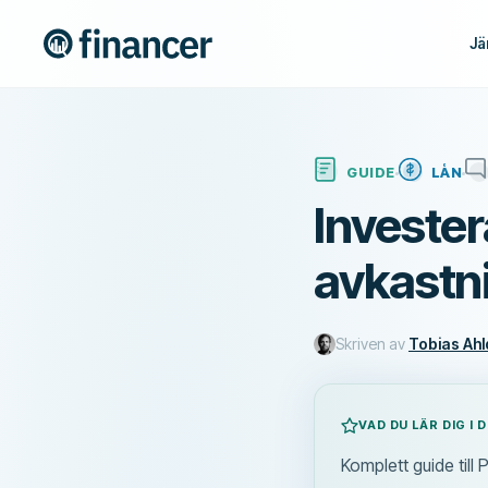
Jä
GUIDE
LÅN
Investera
avkastni
Skriven av
Tobias Ahl
VAD DU LÄR DIG I 
Komplett guide till