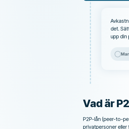
Avkastn
det. Sä
upp din 
Mar
Vad är P2
P2P-lån (peer-to-pee
privatpersoner eller 