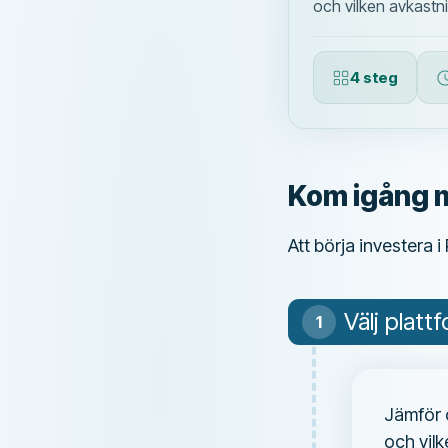
och vilken avkastni
4 steg
Kom igång m
Att börja investera i
Välj platt
Jämför o
och vilk