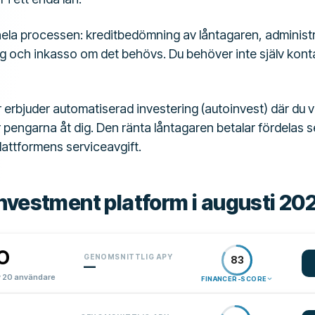
hela processen: kreditbedömning av låntagaren, administr
g och inkasso om det behövs. Du behöver inte själv konta
r erbjuder automatiserad investering (autoinvest) där du v
 pengarna åt dig. Den ränta låntagaren betalar fördelas se
lattformens serviceavgift.
nvestment platform i augusti 20
GENOMSNITTLIG APY
83
—
 20 användare
FINANCER-SCORE