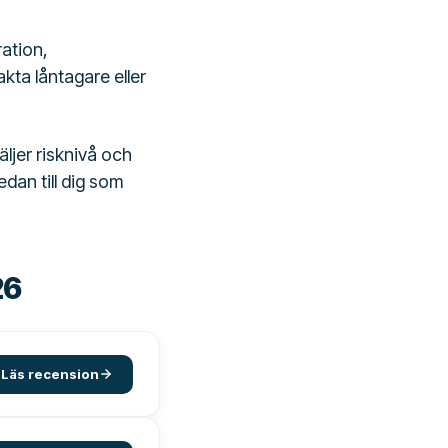
ation,
kta låntagare eller
äljer risknivå och
dan till dig som
26
Läs recension