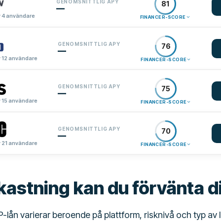
GENOMSNITTLIG APY
81
—
 4 användare
FINANCER-SCORE
GENOMSNITTLIG APY
76
—
 12 användare
FINANCER-SCORE
GENOMSNITTLIG APY
75
—
 15 användare
FINANCER-SCORE
GENOMSNITTLIG APY
70
—
 21 användare
FINANCER-SCORE
kastning kan du förvänta d
lån varierar beroende på plattform, risknivå och typ av l