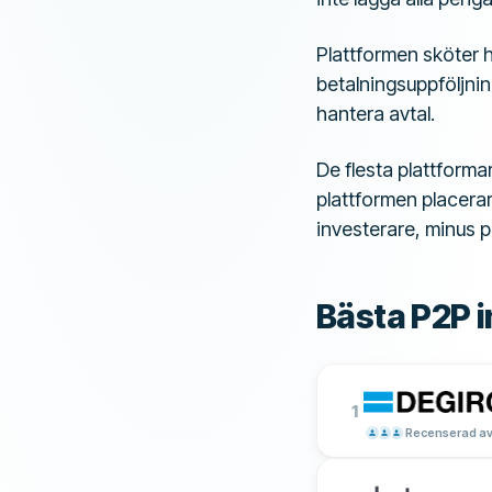
Plattformen sköter 
betalningsuppföljnin
hantera avtal.
De flesta plattforma
plattformen placerar
investerare, minus p
Bästa P2P i
1
Recenserad av