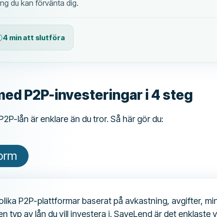
ng du kan förvänta dig.
4 min att slutföra
ed P2P-investeringar i 4 steg
 P2P-lån är enklare än du tror. Så här gör du:
form
lika P2P-plattformar baserat på avkastning, avgifter, mi
en typ av lån du vill investera i. SaveLend är det enklaste v