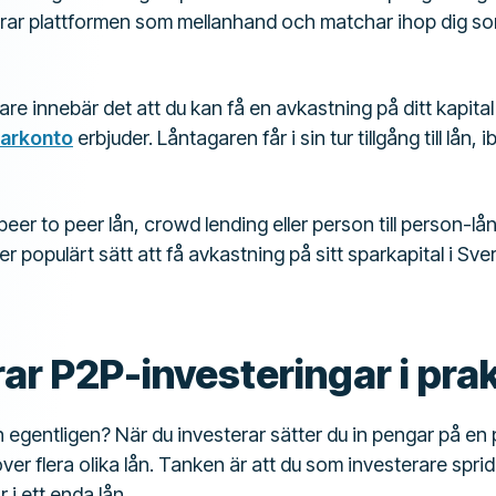
gerar plattformen som mellanhand och matchar ihop dig s
are innebär det att du kan få en avkastning på ditt kapita
arkonto
erbjuder. Låntagaren får i sin tur tillgång till lån, ib
eer to peer lån, crowd lending eller person till person-lån
ltmer populärt sätt att få avkastning på sitt sparkapital i S
ar P2P-investeringar i pra
 egentligen? När du investerar sätter du in pengar på en
 över flera olika lån. Tanken är att du som investerare spr
 i ett enda lån.