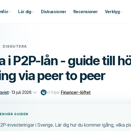
mför
Lär dig
Diskussioner
Recensioner
Verktyg
DISKUTERA
 i P2P-lån - guide till h
ng via peer to peer
qvist
-
13 juli 2026
Vi följer
Financer-löftet
DEN HÄR GUIDEN
 P2P-investeringar i Sverige. Lär dig hur du kommer igång, vilka p