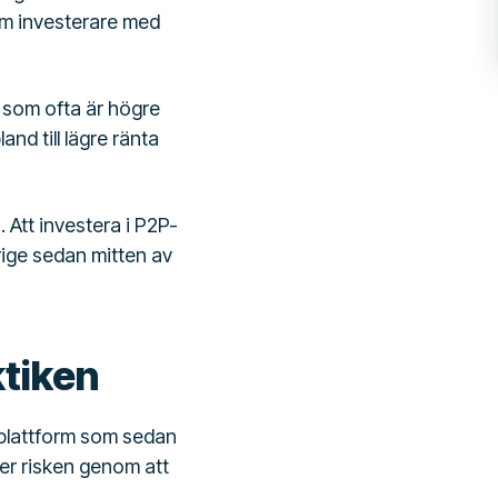
om investerare med
l som ofta är högre
land till lägre ränta
. Att investera i P2P-
verige sedan mitten av
ktiken
 plattform som sedan
ider risken genom att