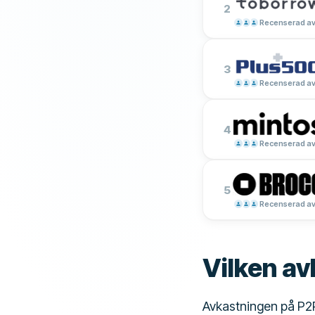
2
Recenserad av
3
Recenserad av
4
Recenserad av
5
Recenserad av
Vilken av
Avkastningen på P2P-