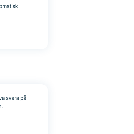
tomatisk
öva svara på
n.