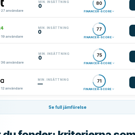
MIN. INSÄTTNING
80
0
 27 användare
FINANCER-SCORE
MIN. INSÄTTNING
77
0
 19 användare
FINANCER-SCORE
MIN. INSÄTTNING
75
0
 36 användare
FINANCER-SCORE
MIN. INSÄTTNING
71
—
 12 användare
FINANCER-SCORE
Se full jämförelse
 du fonder: kriterierna so