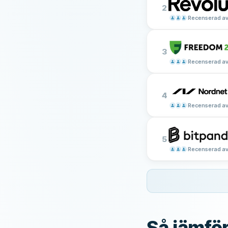
2
Recenserad av
3
Recenserad av
4
Recenserad av
5
Recenserad av
Så jämför