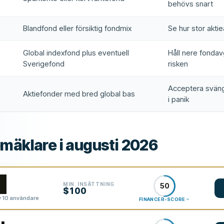
behövs snart
Blandfond eller försiktig fondmix
Se hur stor akti
Global indexfond plus eventuell
Håll nere fondav
Sverigefond
risken
Acceptera svängn
Aktiefonder med bred global bas
i panik
mäklare i augusti 2026
MIN. INSÄTTNING
50
$100
 10 användare
FINANCER-SCORE