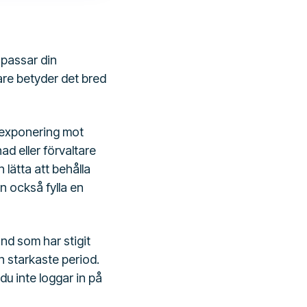
n passar din
are betyder det bred
er exponering mot
d eller förvaltare
 lätta att behålla
 också fylla en
nd som har stigit
n starkaste period.
u inte loggar in på