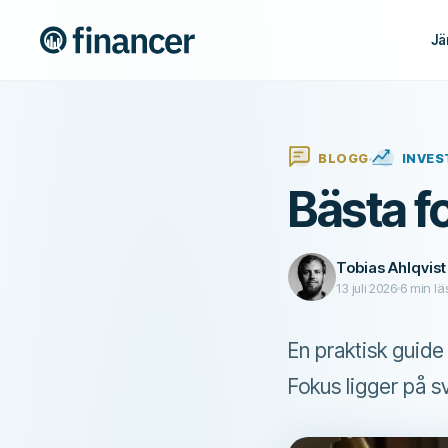
Jä
BLOGG
INVES
Bästa f
Tobias Ahlqvist
13 juli 2026
6
min lä
En praktisk guide 
Fokus ligger på 