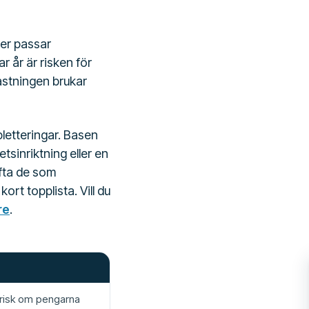
mer passar
r år är risken för
astningen brukar
letteringar. Basen
tsinriktning eller en
fta de som
ort topplista. Vill du
re
.
srisk om pengarna