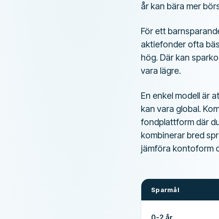
år kan bära mer börs
För ett barnsparand
aktiefonder ofta bäst
hög. Där kan sparkon
vara lägre.
En enkel modell är a
kan vara global. Kom
fondplattform där d
kombinerar bred sprid
jämföra kontoform oc
Sparmål
0-2 år