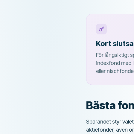
Kort slutsa
För långsiktigt
indexfond med låg
eller nischfonde
Bästa fon
Sparandet styr valet
aktiefonder, även om