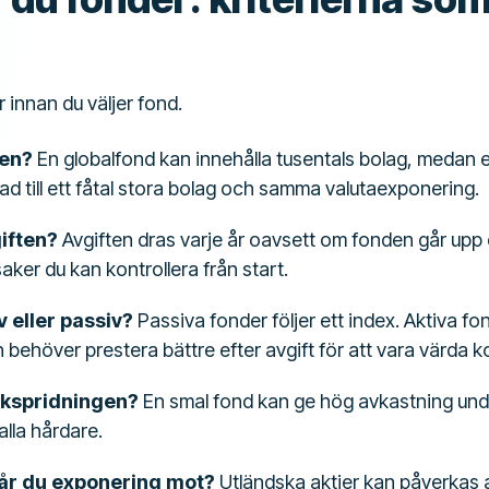
 innan du väljer fond.
den?
En globalfond kan innehålla tusentals bolag, medan 
d till ett fåtal stora bolag och samma valutaexponering.
iften?
Avgiften dras varje år oavsett om fonden går upp e
saker du kan kontrollera från start.
v eller passiv?
Passiva fonder följer ett index. Aktiva fo
behöver prestera bättre efter avgift för att vara värda 
skspridningen?
En smal fond kan ge hög avkastning unde
lla hårdare.
får du exponering mot?
Utländska aktier kan påverkas 