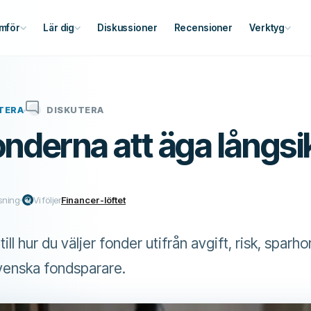
mför
Lär dig
Diskussioner
Recensioner
Verktyg
TERA
DISKUTERA
onderna att äga långsik
sning
Vi följer
Financer-löftet
till hur du väljer fonder utifrån avgift, risk, sparho
svenska fondsparare.