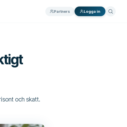
Partners
Logga in
tigt
risont och skatt.