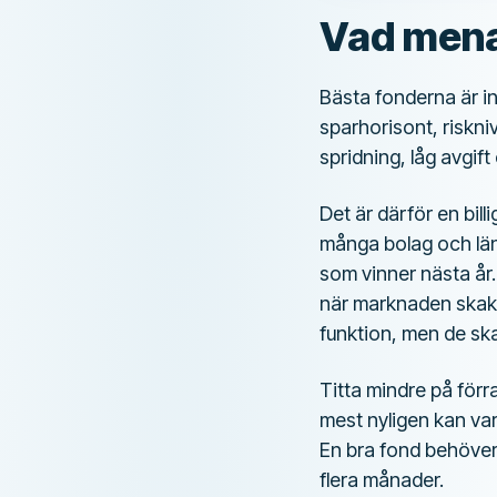
Vad mena
Bästa fonderna är int
sparhorisont, riskni
spridning, låg avgif
Det är därför en bill
många bolag och länd
som vinner nästa år.
när marknaden skaka
funktion, men de ska 
Titta mindre på förr
mest nyligen kan var
En bra fond behöver 
flera månader.