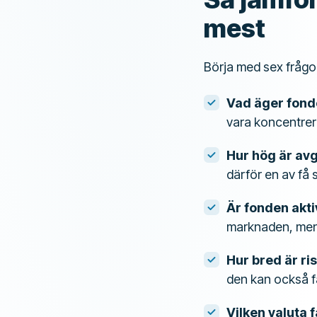
mest
Börja med sex frågor
Vad äger fon
vara koncentrera
Hur hög är avg
därför en av få 
Är fonden akti
marknaden, men 
Hur bred är ri
den kan också fa
Vilken valuta 