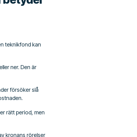
en teknikfond kan
ller ner. Den är
nder försöker slå
kostnaden.
r rätt period, men
av kronans rörelser