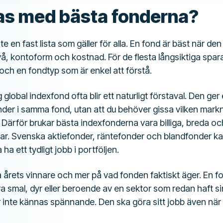
s med bästa fonderna?
e en fast lista som gäller för alla. En fond är bäst när de
vå, kontoform och kostnad. För de flesta långsiktiga spar
t och en fondtyp som är enkel att förstå.
ig global indexfond ofta blir ett naturligt förstaval. Den g
er i samma fond, utan att du behöver gissa vilken markna
 Därför brukar bästa indexfonderna vara billiga, breda och
r. Svenska aktiefonder, räntefonder och blandfonder kan
ha ett tydligt jobb i portföljen.
a årets vinnare och mer på vad fonden faktiskt äger. En fo
a smal, dyr eller beroende av en sektor som redan haft si
inte kännas spännande. Den ska göra sitt jobb även när d