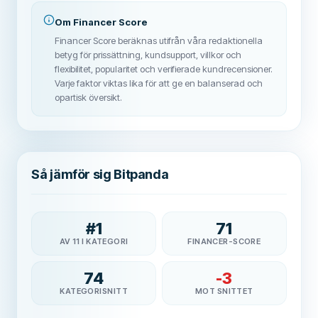
Om Financer Score
Financer Score beräknas utifrån våra redaktionella
betyg för prissättning, kundsupport, villkor och
flexibilitet, popularitet och verifierade kundrecensioner.
Varje faktor viktas lika för att ge en balanserad och
opartisk översikt.
Så jämför sig Bitpanda
#
1
71
AV 11 I KATEGORI
FINANCER-SCORE
74
-3
KATEGORISNITT
MOT SNITTET