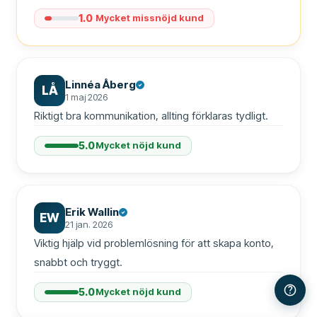
1.0
Mycket missnöjd kund
Linnéa Åberg
LÅ
1 maj 2026
Riktigt bra kommunikation, allting förklaras tydligt.
5.0
Mycket nöjd kund
Erik Wallin
EW
21 jan. 2026
Viktig hjälp vid problemlösning för att skapa konto, 
snabbt och tryggt.
5.0
Mycket nöjd kund