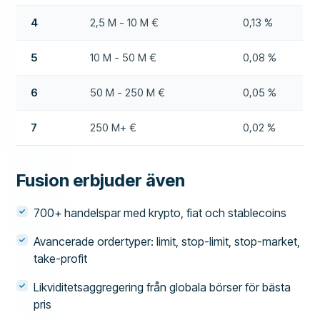
4
2,5 M - 10 M €
0,13 %
5
10 M - 50 M €
0,08 %
6
50 M - 250 M €
0,05 %
7
250 M+ €
0,02 %
Fusion erbjuder även
700+ handelspar med krypto, fiat och stablecoins
Avancerade ordertyper: limit, stop-limit, stop-market,
take-profit
Likviditetsaggregering från globala börser för bästa
pris