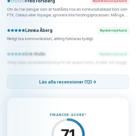
Fred Forsberg
Mycket missnöjd kund
Om du har pengar som är fastlåsta hos en konkursdrabbad börs som
FTX, Celsius eller Voyager, ignorera inte fordringsprocessen. Många
drabbade får aldrig tillbaka sina pengar eftersom de missar tidsfrister
eller skickar in ofullständiga handlingar. Gör det rätt eller anlita
Linnéa Åberg
Mycket nöjd kund
någon som kan. Jag hade 487 500 euro fastlåsta på FTX.
FundsRetriever skickade in min fordran, tillhandahöll alla
Riktigt bra kommunikation, allting förklaras tydligt.
transaktionsbevis och säkrade min fulla utbetalning.
Konkursprocessen är komplicerad, men med professionell hjälp är
Erik Wallin
Mycket nöjd kund
återvinning möjlig. Kontakta fundsretriever1@gmail.com, WhatsApp
+1(603)5121(448) eller Telegram FUNDSRETRIEVER.
Viktig hjälp vid problemlösning för att skapa konto, snabbt och tryggt.
Läs alla recensioner (12)
FINANCER-SCORE
™
71