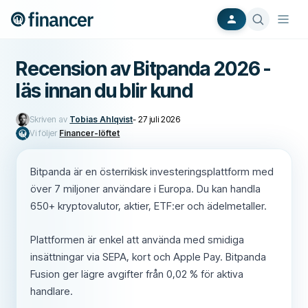
Recension av Bitpanda 2026 -
läs innan du blir kund
Skriven av
Tobias Ahlqvist
-
27 juli 2026
Vi följer
Financer-löftet
Bitpanda är en österrikisk investeringsplattform med
över 7 miljoner användare i Europa. Du kan handla
650+ kryptovalutor, aktier, ETF:er och ädelmetaller.
Plattformen är enkel att använda med smidiga
insättningar via SEPA, kort och Apple Pay. Bitpanda
Fusion ger lägre avgifter från 0,02 % för aktiva
handlare.