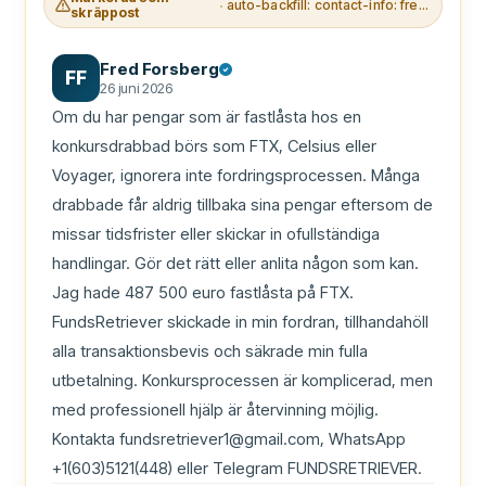
auto-backfill: contact-info: free-mail
skräppost
Fred Forsberg
FF
26 juni 2026
Om du har pengar som är fastlåsta hos en 
konkursdrabbad börs som FTX, Celsius eller 
Voyager, ignorera inte fordringsprocessen. Många 
drabbade får aldrig tillbaka sina pengar eftersom de 
missar tidsfrister eller skickar in ofullständiga 
handlingar. Gör det rätt eller anlita någon som kan. 
Jag hade 487 500 euro fastlåsta på FTX. 
FundsRetriever skickade in min fordran, tillhandahöll 
alla transaktionsbevis och säkrade min fulla 
utbetalning. Konkursprocessen är komplicerad, men 
med professionell hjälp är återvinning möjlig. 
Kontakta fundsretriever1@gmail.com, WhatsApp 
+1(603)5121(448) eller Telegram FUNDSRETRIEVER.