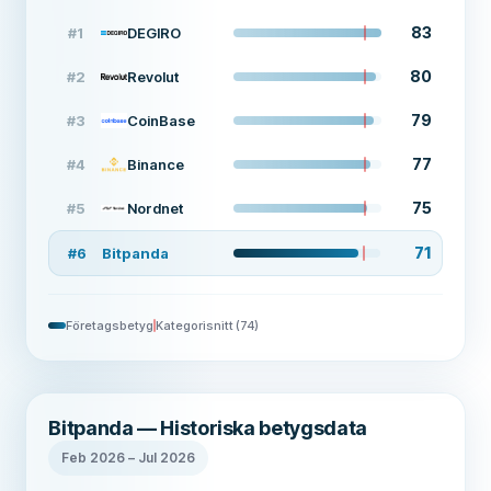
83
#
1
DEGIRO
80
#
2
Revolut
79
#
3
CoinBase
77
#
4
Binance
75
#
5
Nordnet
71
#
6
Bitpanda
Företagsbetyg
Kategorisnitt
(
74
)
Bitpanda — Historiska betygsdata
Feb 2026
–
Jul 2026