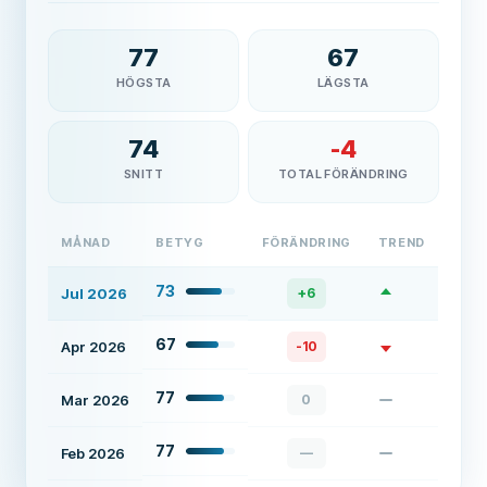
77
67
HÖGSTA
LÄGSTA
74
-4
SNITT
TOTAL FÖRÄNDRING
MÅNAD
BETYG
FÖRÄNDRING
TREND
73
Jul 2026
+
6
67
Apr 2026
-10
77
Mar 2026
0
77
Feb 2026
—