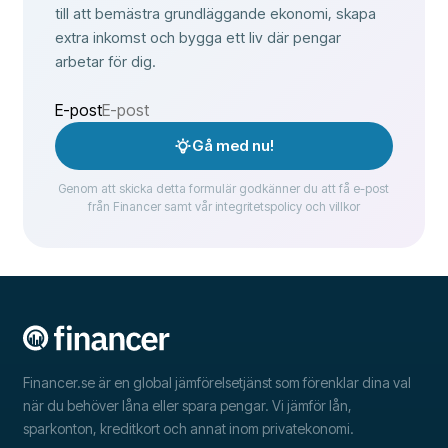
till att bemästra grundläggande ekonomi, skapa
extra inkomst och bygga ett liv där pengar
arbetar för dig.
E-post
Gå med nu!
Genom att skicka detta formulär godkänner du att få e-post
från Financer samt vår integritetspolicy och villkor
Financer.se är en global jämförelsetjänst som förenklar dina val
när du behöver låna eller spara pengar. Vi jämför lån,
sparkonton, kreditkort och annat inom privatekonomi.