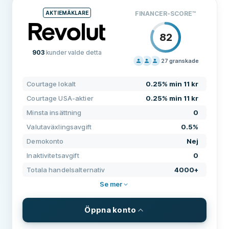
Courtage USA-aktier
$1-$2
AKTIEMÄKLARE
FINANCER-SCORE
™
Kommission ETF
0
82
Fast uttagsavgift
$5
903
kunder valde detta
Inaktivitetsavgift
$10
27
granskade
PRISSÄTTNING
80
Insättningsavgift
0
Courtage lokalt
0.25% min 11 kr
SUPPORT
80
Valutaväxlingsavgift
0.5%
Courtage USA-aktier
0.25% min 11 kr
VILLKOR
60
Minsta insättning
0
Minsta insättning
$100
ERFARENHET
80
Valutaväxlingsavgift
0.5%
FUNKTIONER
Demokonto
Nej
Tillgänglig på webben
Ja
Inaktivitetsavgift
0
Totala handelsalternativ
4000+
Tillgänglig på iOS
Ja
Se mer
Tillgänglig på Android
Ja
Öppna konto
Tillgänglig på datorn
Nej