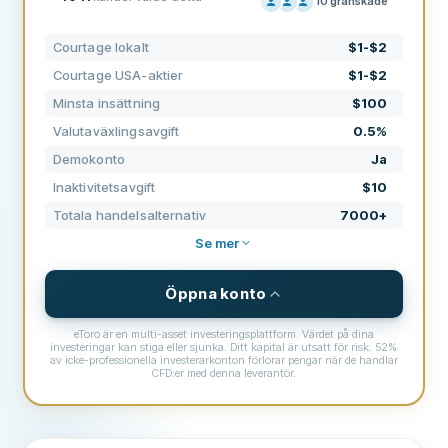
10
granskade
PRISSÄTTNING
0
Courtage lokalt
$1-$2
SUPPORT
0
Courtage USA-aktier
$1-$2
VILLKOR
0
Minsta insättning
$100
ERFARENHET
60
Valutaväxlingsavgift
0.5%
Demokonto
Ja
Inaktivitetsavgift
$10
Totala handelsalternativ
7000+
Se mer
Öppna konto
eToro är en multi-asset investeringsplattform. Värdet på dina
investeringar kan stiga eller sjunka. Ditt kapital är utsatt för risk. 52%
av icke-professionella investerarkonton förlorar pengar när de handlar
CFD:er med denna leverantör.
PRISER, COURTAGE & AVGIFTER
Courtage lokalt
$1-$2