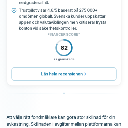
nedgradera fritt.
Trustpilot visar 4,6/5 baserat på 275 000+
omdömen globalt. Svenska kunder uppskattar
appen och valutaväxlingen men kritiserar frysta
konton vid säkerhetskontroller.
FINANCER SCORE™
82
27 granskade
PRISSÄTTNING
80
SUPPORT
80
Läs hela recensionen
VILLKOR
60
UPPLEVELSE
80
Att välja rätt fondmäklare kan göra stor skillnad för din
avkastning. Skillnaden i avgifter mellan plattformarna kan