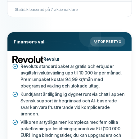
Rekommenderat företag
Tillsynsmyndighet
Finansinspektionen
Statistik baserad på
7
aktiemäklare
Mer om detta företag
SÄKERHET & SUPPORT
Support dygnet runt
Nej
Finansers val
TOPPBETYG
Livechatt
Nej
E-postsupport
Ja
Revolut
Revoluts standardpaket är gratis och erbjuder
Telefonsupport
Ja
avgiftsfri valutaväxling upp till 10 000 kr per månad.
Premiumpaket kostar 94,99 kr/mån med
Communityforum
Ja
obegränsad växling och utökade uttag.
YTTERLIGARE FÄLT
Kundtjänst är tillgänglig dygnet runt via chatt i appen.
Svensk support är begränsad och AI-baserade
Rekommenderat företag
Ja
svar kan vara frustrerande vid komplicerade
ärenden.
Mer om detta företag
Villkoren är tydliga men komplexa med fem olika
paketlösningar. Insättningsgaranti via EU (100 000
EUR). Inga bindningstider, du kan uppgradera och