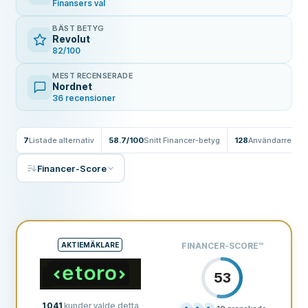
Finansers val
BÄST BETYG
Revolut
82/100
MEST RECENSERADE
Nordnet
36 recensioner
7
Listade alternativ
58.7/100
Snitt Financer-betyg
128
Användarrecen
Financer-Score
AKTIEMÄKLARE
FINANCER-SCORE
™
53
1 041
kunder valde detta