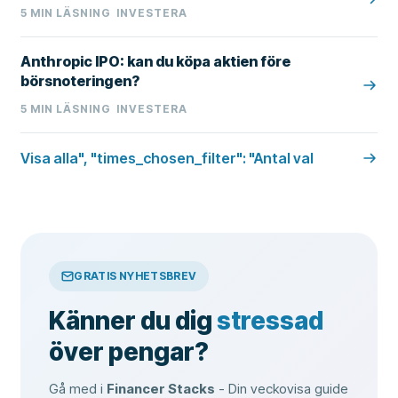
5
MIN LÄSNING
INVESTERA
Anthropic IPO: kan du köpa aktien före
börsnoteringen?
5
MIN LÄSNING
INVESTERA
Visa alla", "times_chosen_filter": "Antal val
GRATIS NYHETSBREV
Känner du dig
stressad
över pengar?
Gå med i
Financer Stacks
- Din veckovisa guide