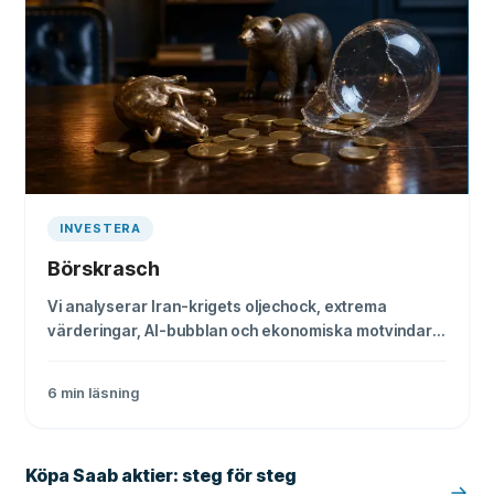
INVESTERA
Börskrasch
Vi analyserar Iran-krigets oljechock, extrema
värderingar, AI-bubblan och ekonomiska motvindar
för att bedöma om en stor marknadskorrigering är
på väg.
6
min läsning
Köpa Saab aktier: steg för steg