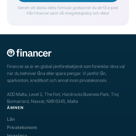
Genom att skicka detta formulär godkänner du att få e-post
från Financer samt vår integritetspolicy och villkor
Financer.se är en global jämförelsetjänst som förenklar dina val
när du behöver låna eller spara pengar. Vi jämför lån,
sparkonton, kreditkort och annat inom privatekonomi.
ADD Malta, Level 2, The Fort, Hardrocks Business Park, Triq
Burmarrard, Naxxar, NXR 6345, Malta
ÄMNEN
Lån
Privatekonomi
Investera