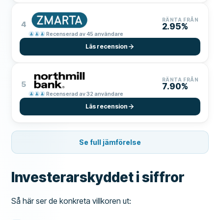
RÄNTA FRÅN
4
2.95%
Recenserad av 45 användare
Läs recension
RÄNTA FRÅN
5
7.90%
Recenserad av 32 användare
Läs recension
Se full jämförelse
Investerarskyddet i siffror
Så här ser de konkreta villkoren ut: