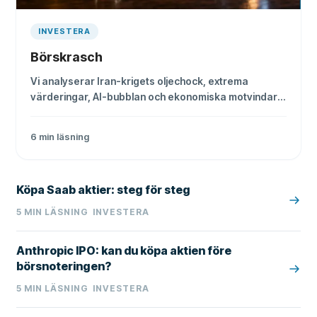
INVESTERA
Börskrasch
Vi analyserar Iran-krigets oljechock, extrema
värderingar, AI-bubblan och ekonomiska motvindar
för att bedöma om en stor marknadskorrigering är
på väg.
6
min läsning
Köpa Saab aktier: steg för steg
5
MIN LÄSNING
INVESTERA
Anthropic IPO: kan du köpa aktien före
börsnoteringen?
5
MIN LÄSNING
INVESTERA