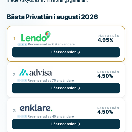
medel) skyddas av insättningsgarantin.
Bästa Privatlån i augusti 2026
RÄNTA FRÅN
1
4.95%
Recenserad av 69 användare
Läs recension
RÄNTA FRÅN
2
4.50%
Recenserad av 75 användare
Läs recension
RÄNTA FRÅN
3
4.50%
Recenserad av 45 användare
Läs recension