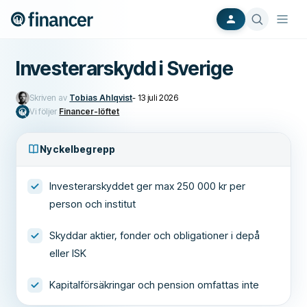
Investerarskydd i Sverige
Skriven av
Tobias Ahlqvist
-
13 juli 2026
Vi följer
Financer-löftet
Nyckelbegrepp
Investerarskyddet ger max 250 000 kr per
person och institut
Skyddar aktier, fonder och obligationer i depå
eller ISK
Kapitalförsäkringar och pension omfattas inte