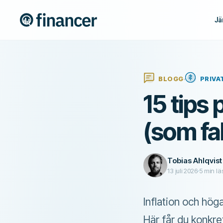
Jä
BLOGG
PRIVA
15 tips
(som fa
Tobias Ahlqvist
13 juli 2026
5
min lä
Inflation och höga
Här får du konkre