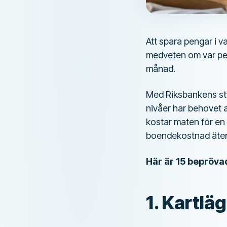
Att spara pengar i v
medveten om var pen
månad.
Med Riksbankens sty
nivåer har behovet a
kostar maten för en
boendekostnad äter 
Här är 15 beprövad
1. Kartlä