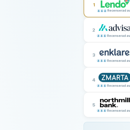
1
Recenserad a
2
Recenserad av
3
Recenserad av
4
Recenserad av
5
Recenserad av