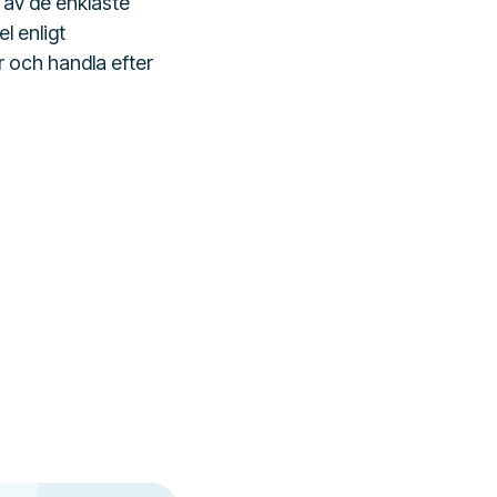
 av de enklaste
l enligt
 och handla efter