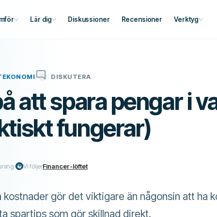
mför
Lär dig
Diskussioner
Recensioner
Verktyg
TEKONOMI
DISKUTERA
 på att spara pengar i 
ktiskt fungerar)
sning
Vi följer
Financer-löftet
 kostnader gör det viktigare än någonsin att ha ko
ta spartips som gör skillnad direkt.