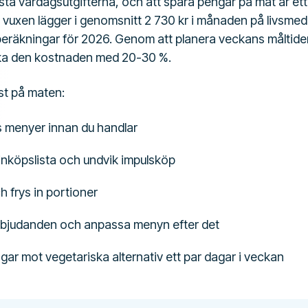
sta vardagsutgifterna, och att spara pengar på mat är ett
En vuxen lägger i genomsnitt 2 730 kr i månaden på livsmede
räkningar för 2026. Genom att planera veckans måltider
ska den kostnaden med 20-30 %.
st på maten:
 menyer innan du handlar
inköpslista och undvik impulsköp
 frys in portioner
rbjudanden och anpassa menyn efter det
gar mot vegetariska alternativ ett par dagar i veckan