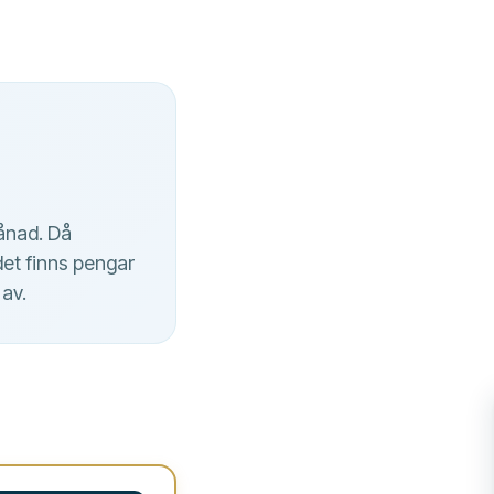
månad. Då
det finns pengar
 av.