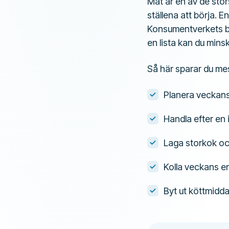
Mat är en av de stör
ställena att börja. 
Konsumentverkets be
en lista kan du min
Så här sparar du me
Planera veckans
Handla efter en 
Laga storkok och
Kolla veckans e
Byt ut köttmidda