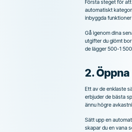
Första steget för at
automatiskt kategor
inbyggda funktioner f
Gå igenom dina sena
utgifter du glömt b
de lägger 500-1 500 
2. Öppna
Ett av de enklaste s
erbjuder de bästa sp
ännu högre avkastni
Sätt upp en automat
skapar du en vana s