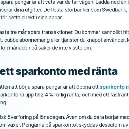
t spara pengar är att veta var de tar vägen. Ladda ned e
iserar dina utgifter. De flesta storbanker som Swedbank
ör detta direkt i sina appar.
ste tre månaders transaktioner. Du kommer sannolikt h
ort, dubbelabonnemang eller tjänster du knappt använder.
kr i månaden på saker de inte visste om.
 ett sparkonto med ränta
ätten att börja spara pengar är att öppna ett
sparkonto 
arkontona upp till 2,4 % rörlig ränta, och med ett fasträn
ng.
isk överföring på lönedagen. Även om du bara börjar me
om växer. Pengarna på sparkontot skyddas dessutom av 