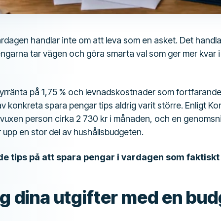
ardagen handlar inte om att leva som en asket. Det handlar
garna tar vägen och göra smarta val som ger mer kvar i
rränta på 1,75 % och levnadskostnader som fortfarande
v konkreta spara pengar tips aldrig varit större. Enligt 
 vuxen person cirka 2 730 kr i månaden, och en genomsnit
upp en stor del av hushållsbudgeten.
e tips på att spara pengar i vardagen som faktiskt
gg dina utgifter med en bu