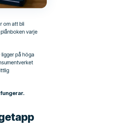
 om att bli
 plånboken varje
 ligger på höga
Konsumentverket
tlig
 fungerar.
dgetapp