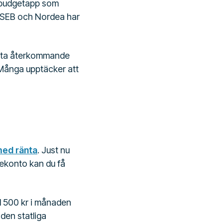
n budgetapp som
, SEB och Nordea har
itta återkommande
 Många upptäcker att
med ränta
. Just nu
tekonto kan du få
d 500 kr i månaden
den statliga