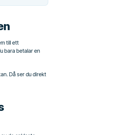
en
 till ett
 du bara betalar en
an. Då ser du direkt
s