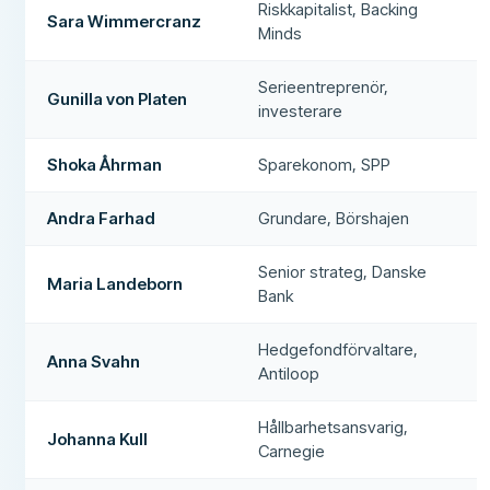
Riskkapitalist, Backing
Sara Wimmercranz
Minds
Serieentreprenör,
Gunilla von Platen
investerare
Shoka Åhrman
Sparekonom, SPP
Andra Farhad
Grundare, Börshajen
Senior strateg, Danske
Maria Landeborn
Bank
Hedgefondförvaltare,
Anna Svahn
Antiloop
Hållbarhetsansvarig,
Johanna Kull
Carnegie