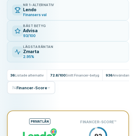
NR 1-ALTERNATIV
Lendo
Finansers val
BÄST BETYG
Advisa
93/100
LÄGSTA RÄNTAN
Zmarta
2.95%
36
Listade alternativ
72.8/100
Snitt Financer-betyg
936
Användarrece
Financer-Score
PRIVATLÅN
FINANCER-SCORE
™
92