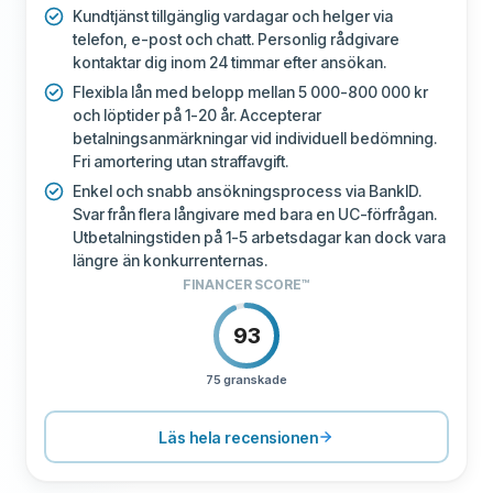
Kundtjänst tillgänglig vardagar och helger via
telefon, e-post och chatt. Personlig rådgivare
kontaktar dig inom 24 timmar efter ansökan.
Flexibla lån med belopp mellan 5 000-800 000 kr
och löptider på 1-20 år. Accepterar
betalningsanmärkningar vid individuell bedömning.
Fri amortering utan straffavgift.
Enkel och snabb ansökningsprocess via BankID.
Svar från flera långivare med bara en UC-förfrågan.
Utbetalningstiden på 1-5 arbetsdagar kan dock vara
längre än konkurrenternas.
FINANCER SCORE™
93
75 granskade
PRISSÄTTNING
100
SUPPORT
80
Läs hela recensionen
VILLKOR
80