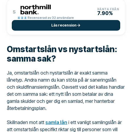
RÄNTA FRÅN
5
7.90%
Recenserad av 32 användare
Läs recension
Omstartslån vs nystartslån:
samma sak?
Ja, omstartslån och nystartslån är exakt samma
lånetyp. Andra namn du kan stöta på är saneringslån
och skuldfinansieringslån. Oavsett vad det kallas handlar
det om samma sak: ett nytt lån som betalar av dina
gamla skulder och ger dig en samlad, mer hanterbar
återbetalningsplan.
Skillnaden mot att
samla lån
i ett vanligt samlingslån är
att omstartslån specifikt riktar sig till personer som vill