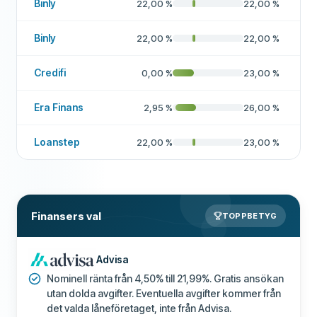
Binly
22,00
%
22,00
%
Binly
22,00
%
22,00
%
Credifi
0,00
%
23,00
%
Era Finans
2,95
%
26,00
%
Loanstep
22,00
%
23,00
%
Finansers val
TOPPBETYG
Advisa
Nominell ränta från 4,50% till 21,99%. Gratis ansökan
utan dolda avgifter. Eventuella avgifter kommer från
det valda låneföretaget, inte från Advisa.