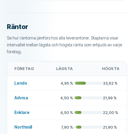
Rekommenderat företag
Ja
Mer om detta företag
Räntor
Se hur räntorna jämförs hos alla leverantörer. Staplarna visar
intervallet mellan lägsta och högsta ränta som erbjuds av varje
företag.
FÖRETAG
LÄGSTA
HÖGSTA
Lendo
4,95
%
33,62
%
Advisa
4,50
%
21,99
%
Enklare
4,50
%
22,00
%
Northmill
7,90
%
21,90
%