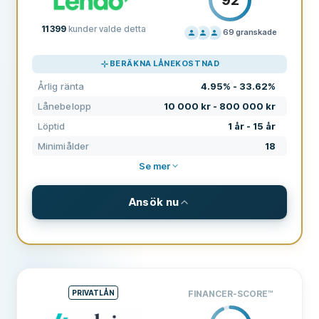
11 399
kunder valde detta
69
granskade
PRISSÄTTNING
100
BERÄKNA LÅNEKOSTNAD
SUPPORT
80
Årlig ränta
4.95% - 33.62%
VILLKOR
100
Lånebelopp
10 000 kr - 800 000 kr
ERFARENHET
83
Löptid
1 år - 15 år
Minimiålder
18
Se mer
Ansök nu
VILLKOR & AVGIFTER
Lånebelopp
10 000 kr - 800 000 kr
Löptid
1 år - 15 år
PRIVATLÅN
FINANCER-SCORE
™
Årlig ränta
4.95% - 33.62%