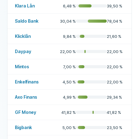
Klara Lån
6,48
%
39,50
%
Saldo Bank
30,04
%
78,04
%
Klicklån
9,84
%
21,60
%
Daypay
22,00
%
22,00
%
Mintos
7,00
%
22,00
%
Enkelfinans
4,50
%
22,00
%
Axo Finans
4,99
%
29,34
%
GF Money
41,82
%
41,82
%
Bigbank
5,00
%
23,50
%