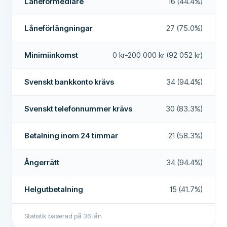
Medunderskrivare möjlig
Låneförmedlare
16 (44.4%)
Mer om detta företag
Ångerrätt
Ja
Låneförlängningar
27 (75.0%)
Accepterar betalningsanmärkningar
Ja
Minimiinkomst
0 kr-200 000 kr (92 052 kr)
Utbetalning på helgen
Nej
Svenskt bankkonto krävs
Låneförlängningar
34 (94.4%)
Nej
Förtidsbetalning
Ja
Svenskt telefonnummer krävs
30 (83.3%)
Betalning inom 24 timmar
Nej
Betalning inom 24 timmar
21 (58.3%)
Låneförmedlare
Nej
Ångerrätt
34 (94.4%)
Räntefritt lån
Nej
YTTERLIGARE FÄLT
Helgutbetalning
15 (41.7%)
Betalningstider
24/7
Statistik baserad på
36
lån
Hög godkännandefrekvens
Nej