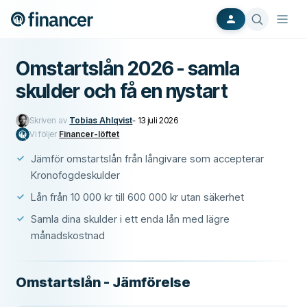
Omstartslån 2026 - samla
skulder och få en nystart
Skriven av
Tobias Ahlqvist
-
13 juli 2026
Vi följer
Financer-löftet
Jämför omstartslån från långivare som accepterar
Kronofogdeskulder
Lån från 10 000 kr till 600 000 kr utan säkerhet
Samla dina skulder i ett enda lån med lägre
månadskostnad
Omstartslån - Jämförelse