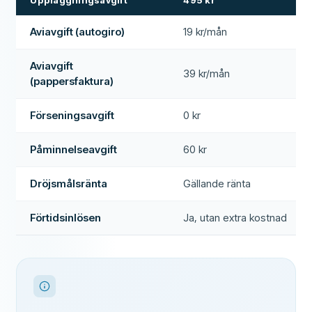
Uppläggningsavgift
495 kr
Aviavgift (autogiro)
19 kr/mån
Aviavgift
39 kr/mån
(pappersfaktura)
Förseningsavgift
0 kr
Påminnelseavgift
60 kr
Dröjsmålsränta
Gällande ränta
Förtidsinlösen
Ja, utan extra kostnad