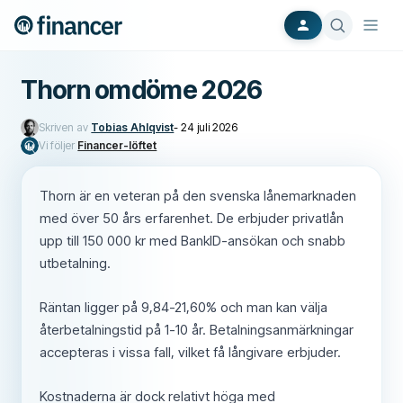
Thorn omdöme 2026
Skriven av
Tobias Ahlqvist
-
24 juli 2026
Vi följer
Financer-löftet
Thorn är en veteran på den svenska lånemarknaden
med över 50 års erfarenhet. De erbjuder privatlån
upp till 150 000 kr med BankID-ansökan och snabb
utbetalning.
Räntan ligger på 9,84-21,60% och man kan välja
återbetalningstid på 1-10 år. Betalningsanmärkningar
accepteras i vissa fall, vilket få långivare erbjuder.
Kostnaderna är dock relativt höga med