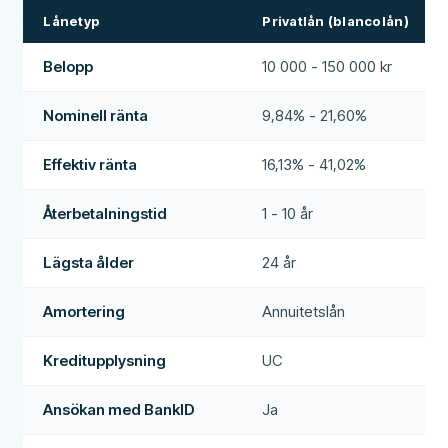
Lånetyp
Privatlån (blancolån)
Belopp
10 000 - 150 000 kr
Nominell ränta
9,84% - 21,60%
Effektiv ränta
16,13% - 41,02%
Återbetalningstid
1 - 10 år
Lägsta ålder
24 år
Amortering
Annuitetslån
Kreditupplysning
UC
Ansökan med BankID
Ja