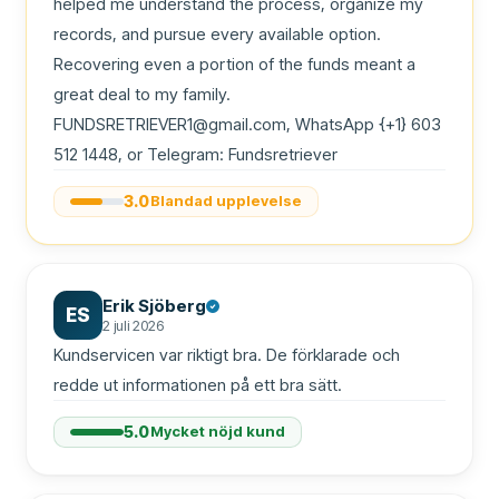
helped me understand the process, organize my 
records, and pursue every available option. 
Recovering even a portion of the funds meant a 
great deal to my family.

FUNDSRETRIEVER1@gmail.com, WhatsApp {+1} 603 
512 1448, or Telegram: Fundsretriever
3.0
Blandad upplevelse
Erik Sjöberg
ES
2 juli 2026
Kundservicen var riktigt bra. De förklarade och 
redde ut informationen på ett bra sätt.
5.0
Mycket nöjd kund