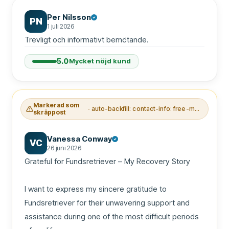
Per Nilsson
PN
1 juli 2026
Trevligt och informativt bemötande.
5.0
Mycket nöjd kund
Markerad som
auto-backfill: contact-info: free-mail+telegram-handle
skräppost
Vanessa Conway
VC
26 juni 2026
Grateful for Fundsretriever – My Recovery Story

I want to express my sincere gratitude to 
Fundsretriever for their unwavering support and 
assistance during one of the most difficult periods 