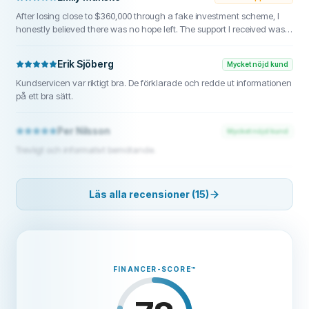
After losing close to $360,000 through a fake investment scheme, I
honestly believed there was no hope left. The support I received was
professional and realistic from the beginning. They helped me
understand the process, organize my records, and pursue every
Erik Sjöberg
Mycket nöjd kund
available option. Recovering even a portion of the funds meant a
great deal to my family. FUNDSRETRIEVER1@gmail.com, WhatsApp
Kundservicen var riktigt bra. De förklarade och redde ut informationen
{+1} 603 512 1448, or Telegram: Fundsretriever
på ett bra sätt.
Per Nilsson
Mycket nöjd kund
Trevligt och informativt bemötande.
Läs alla recensioner (15)
FINANCER-SCORE
™