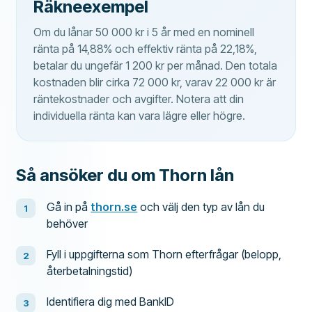
Räkneexempel
Om du lånar 50 000 kr i 5 år med en nominell
ränta på 14,88% och effektiv ränta på 22,18%,
betalar du ungefär 1 200 kr per månad. Den totala
kostnaden blir cirka 72 000 kr, varav 22 000 kr är
räntekostnader och avgifter. Notera att din
individuella ränta kan vara lägre eller högre.
Så ansöker du om Thorn lån
Gå in på
thorn.se
och välj den typ av lån du
behöver
Fyll i uppgifterna som Thorn efterfrågar (belopp,
återbetalningstid)
Identifiera dig med BankID