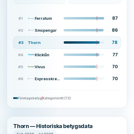
87
#
1
Ferratum
86
#
2
Smspengar
78
#
3
Thorn
77
#
4
Klicklån
70
#
5
Vivus
70
#
6
Expresskredit
Företagsbetyg
Kategorisnitt
(
72
)
Thorn — Historiska betygsdata