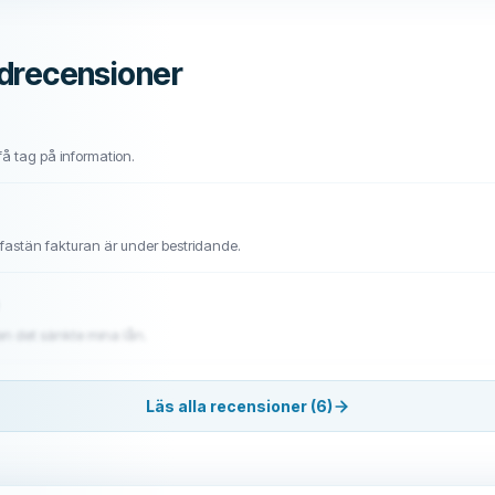
drecensioner
få tag på information.
 fastän fakturan är under bestridande.
n det sänkte mina lån.
Läs alla recensioner (6)