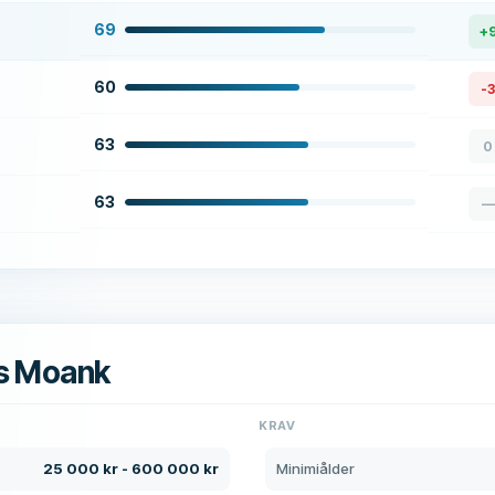
69
+
60
-3
63
0
63
—
s Moank
R
KRAV
25 000 kr - 600 000 kr
Minimiålder