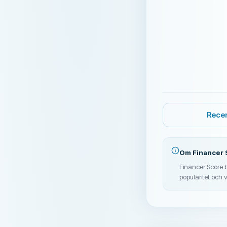
Recen
Om Financer 
Financer Score be
popularitet och v