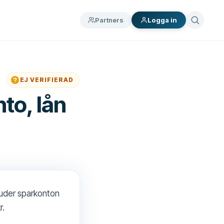
Partners
Logga in
EJ VERIFIERAD
to, lån
juder sparkonton
r.