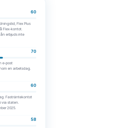
60
ningstid, Flex Plus
å Flex-kontot.
ån erbjuds inte
70
h e-post
inom en arbetsdag.
60
tag. Fasträntekontot
 via staten.
mber 2025.
58