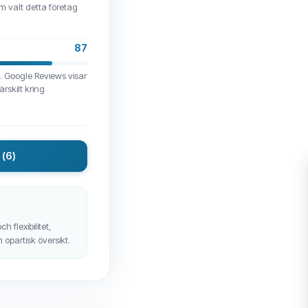
 valt detta företag
87
. Google Reviews visar
rskilt kring
r
(6)
 flexibilitet,
 opartisk översikt.