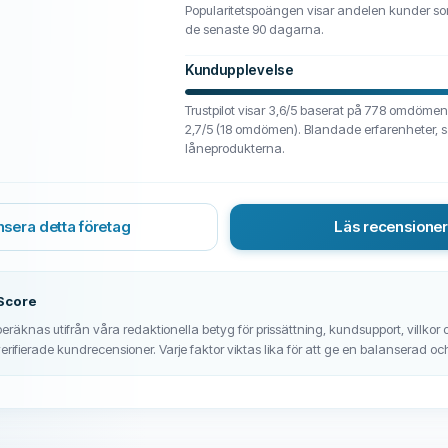
Popularitetspoängen visar andelen kunder som
de senaste 90 dagarna.
Kundupplevelse
Trustpilot visar 3,6/5 baserat på 778 omdömen
2,7/5 (18 omdömen). Blandade erfarenheter, sä
låneprodukterna.
sera detta företag
Läs recensione
Score
räknas utifrån våra redaktionella betyg för prissättning, kundsupport, villkor och
erifierade kundrecensioner. Varje faktor viktas lika för att ge en balanserad och