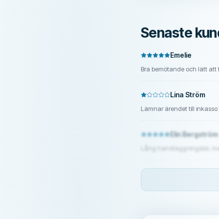
Senaste kun
Emelie
Bra bemötande och lätt att 
Lina Ström
Lämnar ärendet till inkasso
Elin Bergström
Lång handläggningstid, me