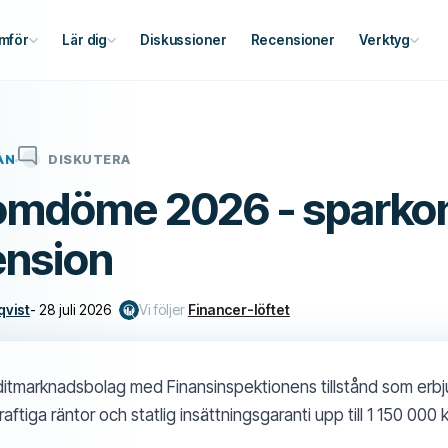
mför
Lär dig
Diskussioner
Recensioner
Verktyg
ÅN
DISKUTERA
mdöme 2026 - sparkon
ension
qvist
-
28 juli 2026
Vi följer
Financer-löftet
ditmarknadsbolag med Finansinspektionens tillstånd som erb
tiga räntor och statlig insättningsgaranti upp till 1 150 000 k