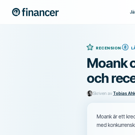
Jä
RECENSION
L
Moank o
och rec
Skriven av
Tobias Ahl
Moank är ett kre
med konkurrenskraf