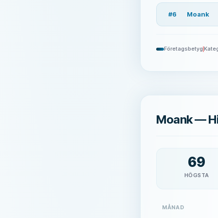
#
6
Moank
Företagsbetyg
Kateg
Moank — Hi
69
HÖGSTA
MÅNAD