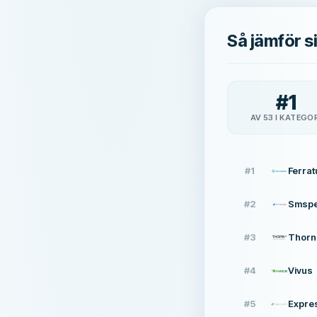
Så jämför 
#
1
AV 53 I KATEGO
#
1
Ferra
#
2
Smsp
#
3
Thorn
#
4
Vivus
#
5
Expre