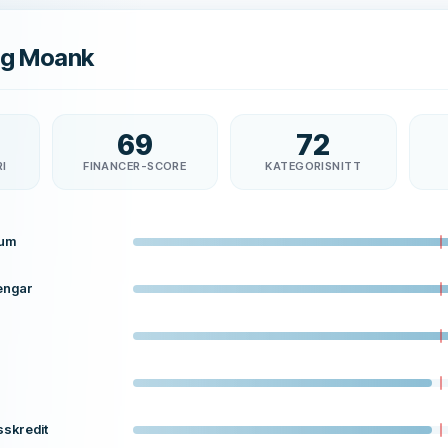
sig Moank
69
72
RI
FINANCER-SCORE
KATEGORISNITT
tum
engar
sskredit