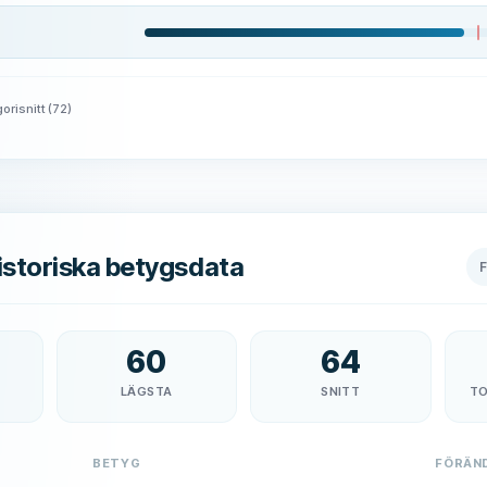
orisnitt
(
72
)
storiska betygsdata
60
64
LÄGSTA
SNITT
TO
BETYG
FÖRÄN