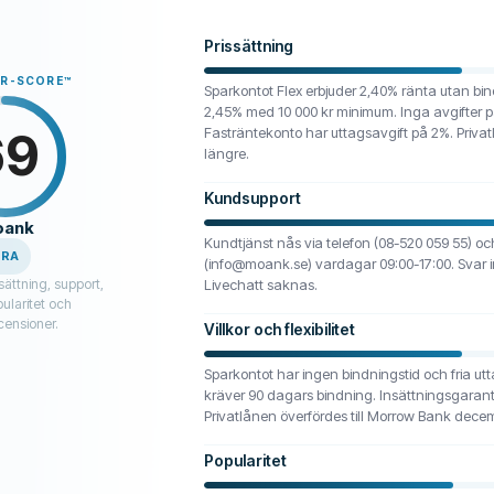
Prissättning
ER-SCORE
™
Sparkontot Flex erbjuder 2,40% ränta utan bind
2,45% med 10 000 kr minimum. Inga avgifter p
69
Fasträntekonto har uttagsavgift på 2%. Privatl
längre.
Kundsupport
ank
Kundtjänst nås via telefon (08-520 059 55) oc
BRA
(info@moank.se) vardagar 09:00-17:00. Svar 
sättning, support,
Livechatt saknas.
opularitet och
ensioner.
Villkor och flexibilitet
Sparkontot har ingen bindningstid och fria ut
kräver 90 dagars bindning. Insättningsgaranti
Privatlånen överfördes till Morrow Bank dece
Popularitet