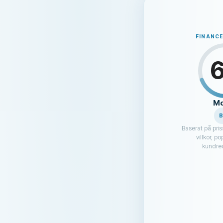
FINANC
Mo
Baserat på pris
villkor, p
kundrec