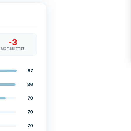
-3
MOT SNITTET
87
86
78
70
70