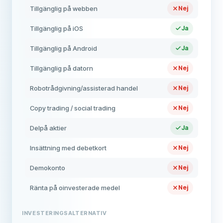
Tillgänglig på webben
Nej
Tillgänglig på iOS
Ja
Tillgänglig på Android
Ja
Tillgänglig på datorn
Nej
Robotrådgivning/assisterad handel
Nej
Copy trading / social trading
Nej
Delpå aktier
Ja
Insättning med debetkort
Nej
Demokonto
Nej
Ränta på oinvesterade medel
Nej
INVESTERINGSALTERNATIV