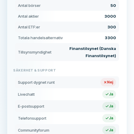
Antal börser
50
Antal aktier
3000
Antal ETF:er
300
Totala handelsalternativ
3300
Finanstilsynet (Danska
Tillsynsmyndighet
Finanstilsynet)
SÄKERHET & SUPPORT
Support dygnet runt
Nej
Livechatt
Ja
E-postsupport
Ja
Telefonsupport
Ja
Communityforum
Ja