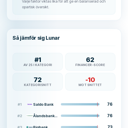
Varje faktor viktas lika för att ge en balanserad och
opartisk översikt.
Så jämför sig Lunar
#
1
62
AV 25 I KATEGORI
FINANCER-SCORE
72
-10
KATEGORISNITT
MOT SNITTET
76
#
1
Saldo Bank
76
#
2
Ålandsbanken
73
#
3
Bigbank