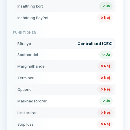
Insättning kort
Ja
Insättning PayPal
Nej
FUNKTIONER
Börstyp
Centralised (CEX)
Spothandel
Ja
Marginalhandel
Nej
Terminer
Nej
Optioner
Nej
Marknadsordrar
Ja
Limitordrar
Nej
Stop loss
Nej