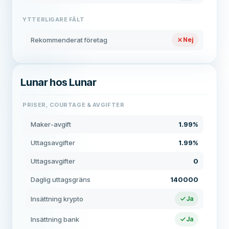
YTTERLIGARE FÄLT
Rekommenderat företag
Nej
Lunar hos Lunar
PRISER, COURTAGE & AVGIFTER
Maker-avgift
1.99%
Uttagsavgifter
1.99%
Uttagsavgifter
0
Daglig uttagsgräns
140000
Insättning krypto
Ja
Insättning bank
Ja