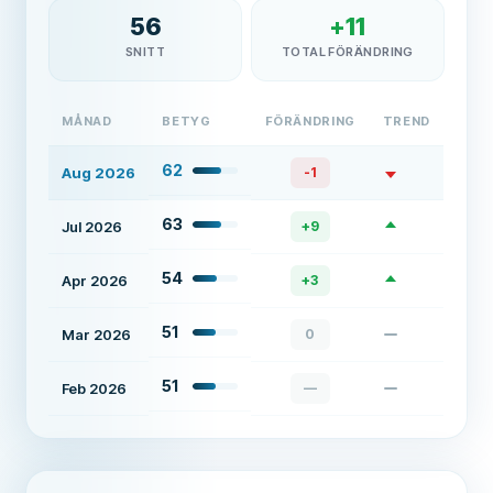
56
+
11
SNITT
TOTAL FÖRÄNDRING
MÅNAD
BETYG
FÖRÄNDRING
TREND
62
Aug 2026
-1
63
Jul 2026
+
9
54
Apr 2026
+
3
51
Mar 2026
0
51
Feb 2026
—