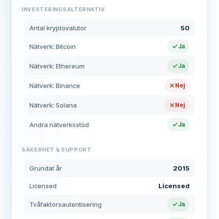
INVESTERINGSALTERNATIV
Antal kryptovalutor
50
Nätverk: Bitcoin
Ja
Nätverk: Ethereum
Ja
Nätverk: Binance
Nej
Nätverk: Solana
Nej
Andra nätverksstöd
Ja
SÄKERHET & SUPPORT
Grundat år
2015
Licensed
Licensed
Tvåfaktorsautentisering
Ja