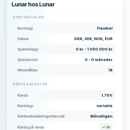
Lunar hos Lunar
KONTODETALJER
Kontotyp
Flexibel
Valuta
DKK, SEK, NOK, EUR
Sparbelopp
0 kr - 1 050 000 kr
Sparperiod
0 - 0 månader
Minimiålder
18
RÄNTA & AVGIFTER
Ränta
1.75%
Räntetyp
variable
Ränteutbetalningsintervall
Månatligen
Ränta på ränta
Ja