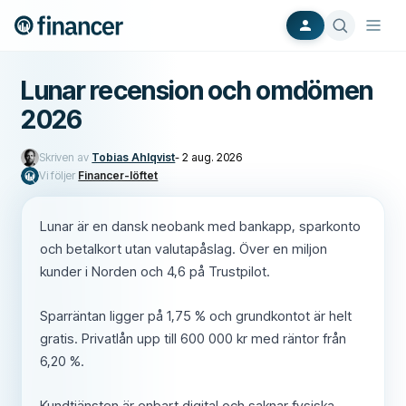
Lunar recension och omdömen
2026
Skriven av
Tobias Ahlqvist
-
2 aug. 2026
Vi följer
Financer-löftet
Lunar är en dansk neobank med bankapp, sparkonto
och betalkort utan valutapåslag. Över en miljon
kunder i Norden och 4,6 på Trustpilot.
Sparräntan ligger på 1,75 % och grundkontot är helt
gratis. Privatlån upp till 600 000 kr med räntor från
6,20 %.
Kundtjänsten är enbart digital och saknar fysiska