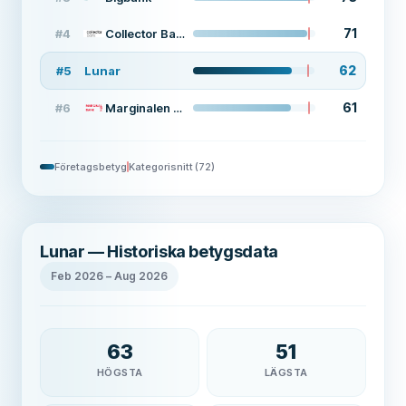
71
#
4
Collector Bank
62
#
5
Lunar
61
#
6
Marginalen Bank
Företagsbetyg
Kategorisnitt
(
72
)
Lunar — Historiska betygsdata
Feb 2026
–
Aug 2026
63
51
HÖGSTA
LÄGSTA