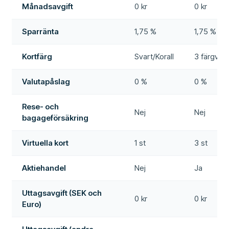
Månadsavgift
0 kr
0 kr
Sparränta
1,75 %
1,75 %
Kortfärg
Svart/Korall
3 färgval
Valutapåslag
0 %
0 %
Rese- och
Nej
Nej
bagageförsäkring
Virtuella kort
1 st
3 st
Aktiehandel
Nej
Ja
Uttagsavgift (SEK och
0 kr
0 kr
Euro)