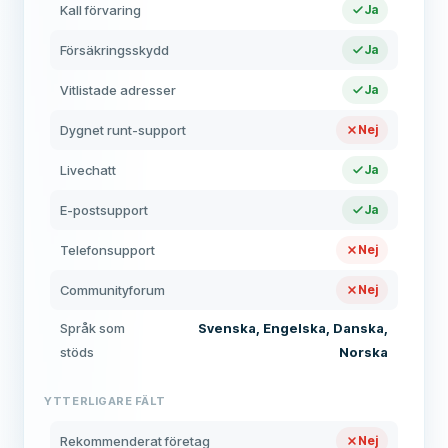
Kall förvaring
Ja
Försäkringsskydd
Ja
Vitlistade adresser
Ja
Dygnet runt-support
Nej
Livechatt
Ja
E-postsupport
Ja
Telefonsupport
Nej
Communityforum
Nej
Språk som
Svenska, Engelska, Danska,
stöds
Norska
YTTERLIGARE FÄLT
Rekommenderat företag
Nej