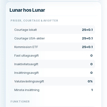
Lunar hos Lunar
PRISER, COURTAGE & AVGIFTER
Courtage lokalt
25+0.1
Courtage USA-aktier
25+0.1
Kommission ETF
25+0.1
Fast uttagsavgift
0
Inaktivitetsavgift
0
Insättningsavgift
0
Valutaväxlingsavgift
0%
Minsta insättning
1
FUNKTIONER