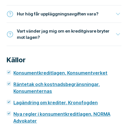
Hur hög får uppläggningsavgiften vara?
Vart vänder jag mig om en kreditgivare bryter
mot lagen?
Källor
Konsumentkreditlagen, Konsumentverket
Räntetak och kostnadsbegränsningar,
Konsumenternas
Lagändring om krediter, Kronofogden
Nya regler i konsumentkreditlagen, NORMA
Advokater