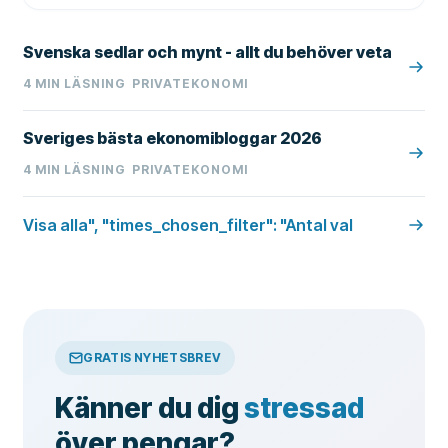
Svenska sedlar och mynt - allt du behöver veta
4
MIN LÄSNING
PRIVATEKONOMI
Sveriges bästa ekonomibloggar 2026
4
MIN LÄSNING
PRIVATEKONOMI
Visa alla", "times_chosen_filter": "Antal val
GRATIS NYHETSBREV
Känner du dig
stressad
över pengar?