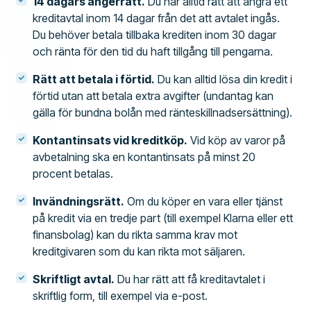
14 dagars ångerrätt.
Du har alltid rätt att ångra ett
kreditavtal inom 14 dagar från det att avtalet ingås.
Du behöver betala tillbaka krediten inom 30 dagar
och ränta för den tid du haft tillgång till pengarna.
Rätt att betala i förtid.
Du kan alltid lösa din kredit i
förtid utan att betala extra avgifter (undantag kan
gälla för bundna bolån med ränteskillnadsersättning).
Kontantinsats vid kreditköp.
Vid köp av varor på
avbetalning ska en kontantinsats på minst 20
procent betalas.
Invändningsrätt.
Om du köper en vara eller tjänst
på kredit via en tredje part (till exempel Klarna eller ett
finansbolag) kan du rikta samma krav mot
kreditgivaren som du kan rikta mot säljaren.
Skriftligt avtal.
Du har rätt att få kreditavtalet i
skriftlig form, till exempel via e-post.