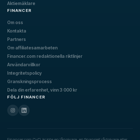
Aktiemäklare
FINANCER
Om oss
Kontakta
Partners
Om affiliatesamarbeten
Financer.com redaktionella riktlinjer
Användarvillkor
Integritetspolicy
Granskningsprocess
Dela din erfarenhet, vinn 3 000 kr
FÖLJ FINANCER
Financer.com ("vi") är inte en långivare, en finansiell rådgivare eller