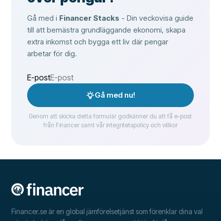
Gå med i
Financer Stacks
- Din veckovisa guide
till att bemästra grundläggande ekonomi, skapa
extra inkomst och bygga ett liv där pengar
arbetar för dig.
E-post
Gå med nu!
Genom att skicka detta formulär godkänner du att få e-post
från Financer samt vår integritetspolicy och villkor
Financer.se är en global jämförelsetjänst som förenklar dina val