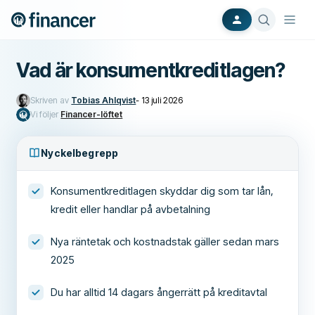
Vad är konsumentkreditlagen?
Skriven av
Tobias Ahlqvist
-
13 juli 2026
Vi följer
Financer-löftet
Nyckelbegrepp
Konsumentkreditlagen skyddar dig som tar lån,
kredit eller handlar på avbetalning
Nya räntetak och kostnadstak gäller sedan mars
2025
Du har alltid 14 dagars ångerrätt på kreditavtal