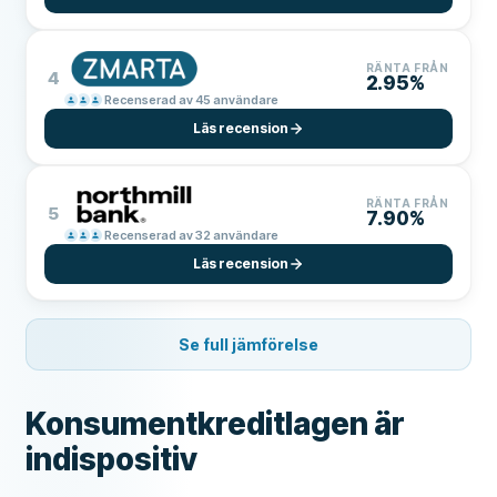
RÄNTA FRÅN
4
2.95%
Recenserad av 45 användare
Läs recension
RÄNTA FRÅN
5
7.90%
Recenserad av 32 användare
Läs recension
Se full jämförelse
Konsumentkreditlagen är
indispositiv