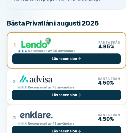
Bästa Privatlån i augusti 2026
RÄNTA FRÅN
1
4.95%
Recenserad av 69 användare
Läs recension
RÄNTA FRÅN
2
4.50%
Recenserad av 75 användare
Läs recension
RÄNTA FRÅN
3
4.50%
Recenserad av 45 användare
Läs recension