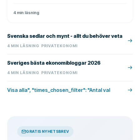
reseavdrag, ROT, RUT och andra smarta
skatteavdrag.
4
min läsning
Svenska sedlar och mynt - allt du behöver veta
4
MIN LÄSNING
PRIVATEKONOMI
Sveriges bästa ekonomibloggar 2026
4
MIN LÄSNING
PRIVATEKONOMI
Visa alla", "times_chosen_filter": "Antal val
GRATIS NYHETSBREV