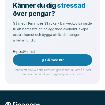
Känner du dig
stressad
över pengar?
Gå med i
Financer Stacks
- Din veckovisa guide
till att bemästra grundläggande ekonomi, skapa
extra inkomst och bygga ett liv där pengar
arbetar för dig.
E-post
Gå med nu!
Genom att skicka detta formulär godkänner du att få e-post
från Financer samt vår integritetspolicy och villkor