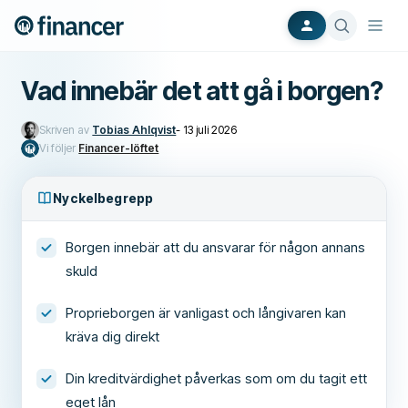
Vad innebär det att gå i borgen?
Skriven av
Tobias Ahlqvist
-
13 juli 2026
Vi följer
Financer-löftet
Nyckelbegrepp
Borgen innebär att du ansvarar för någon annans
skuld
Proprieborgen är vanligast och långivaren kan
kräva dig direkt
Din kreditvärdighet påverkas som om du tagit ett
eget lån