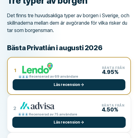
Tre typer av borgen
Det finns tre huvudsakliga typer av borgen i Sverige, och
skillnaderna mellan dem är avgörande för vilka risker du
tar som borgensman.
Bästa Privatlån i augusti 2026
RÄNTA FRÅN
1
4.95%
Recenserad av 69 användare
Läs recension
RÄNTA FRÅN
2
4.50%
Recenserad av 75 användare
Läs recension